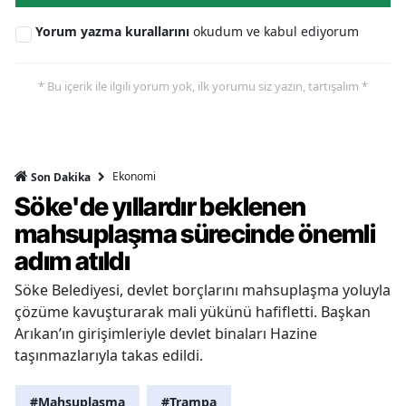
Yorum yazma kurallarını
okudum ve kabul ediyorum
* Bu içerik ile ilgili yorum yok, ilk yorumu siz yazın, tartışalım *
Ekonomi
Son Dakika
Söke'de yıllardır beklenen
mahsuplaşma sürecinde önemli
adım atıldı
Söke Belediyesi, devlet borçlarını mahsuplaşma yoluyla
çözüme kavuşturarak mali yükünü hafifletti. Başkan
Arıkan’ın girişimleriyle devlet binaları Hazine
taşınmazlarıyla takas edildi.
#Mahsuplaşma
#Trampa