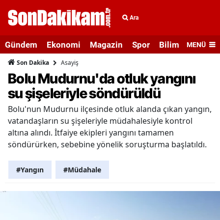
Ara
Gündem
Ekonomi
Magazin
Spor
Bilim ve Teknolo
MENÜ
Asayiş
Son Dakika
Bolu Mudurnu'da otluk yangını
su şişeleriyle söndürüldü
Bolu'nun Mudurnu ilçesinde otluk alanda çıkan yangın,
vatandaşların su şişeleriyle müdahalesiyle kontrol
altına alındı. İtfaiye ekipleri yangını tamamen
söndürürken, sebebine yönelik soruşturma başlatıldı.
#Yangın
#Müdahale