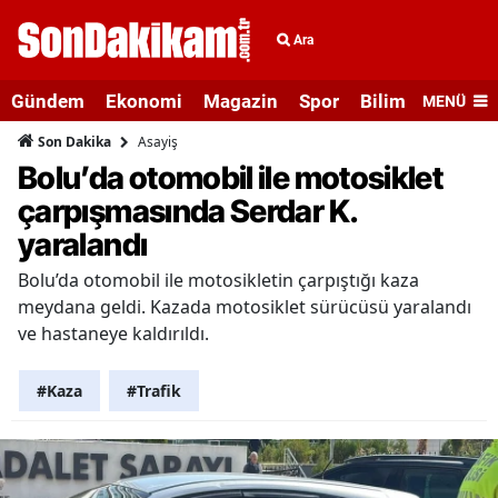
Ara
Gündem
Ekonomi
Magazin
Spor
Bilim ve Teknolo
MENÜ
Asayiş
Son Dakika
Bolu’da otomobil ile motosiklet
çarpışmasında Serdar K.
yaralandı
Bolu’da otomobil ile motosikletin çarpıştığı kaza
meydana geldi. Kazada motosiklet sürücüsü yaralandı
ve hastaneye kaldırıldı.
#Kaza
#Trafik