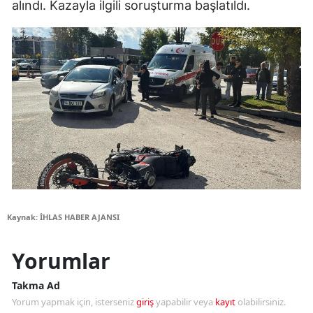
alındı. Kazayla ilgili soruşturma başlatıldı.
Kaynak: İHLAS HABER AJANSI
Yorumlar
Takma Ad
Yorum yapmak için, isterseniz
giriş
yapabilir veya
kayıt
olabilirsiniz.