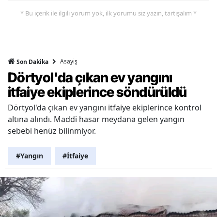
* Bu içerik ile ilgili yorum yok, ilk yorumu siz yazın, tartışalım *
Asayiş
Son Dakika
Dörtyol'da çıkan ev yangını
itfaiye ekiplerince söndürüldü
Dörtyol'da çıkan ev yangını itfaiye ekiplerince kontrol
altına alındı. Maddi hasar meydana gelen yangın
sebebi henüz bilinmiyor.
#Yangın
#İtfaiye