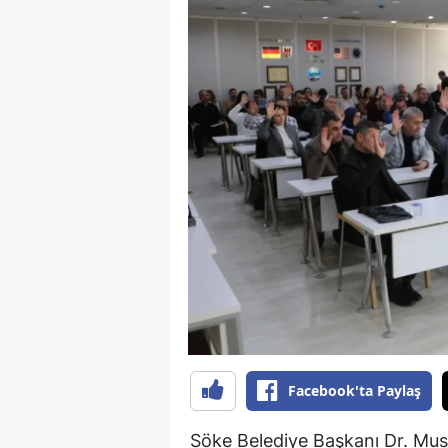
Y
K
Ki
O
D
Facebook'ta Paylaş
Söke Belediye Başkanı Dr. Must