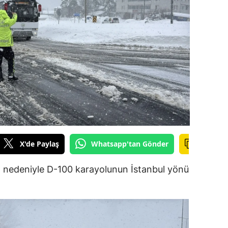
ilecik
ingöl
tlis
olu
urdur
ursa
anakkale
X'de Paylaş
Whatsapp'tan Gönder
ankırı
ı nedeniyle D-100 karayolunun İstanbul yönü
orum
enizli
iyarbakır