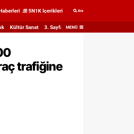
Haberleri
5N1K İçerikleri
Ara
ık
Kültür Sanat
3. Sayfa
MENÜ
00
raç trafiğine