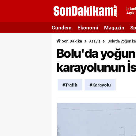
İstan
Açık
A
Gündem
Ekonomi
Magazin
Sp
A
Asayiş
Bolu'da yoğun kar
Son Dakika
A
Bolu'da yoğun 
A
karayolunun İst
A
A
#Trafik
#Karayolu
A
A
A
B