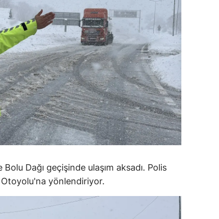
dirne
lazığ
rzincan
rzurum
skişehir
aziantep
iresun
ümüşhane
te Bolu Dağı geçişinde ulaşım aksadı. Polis
akkari
 Otoyolu'na yönlendiriyor.
atay
sparta