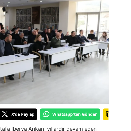
alova
arabük
lis
smaniye
üzce
X'de Paylaş
Whatsapp'tan Gönder
afa İberya Arıkan, yıllardır devam eden