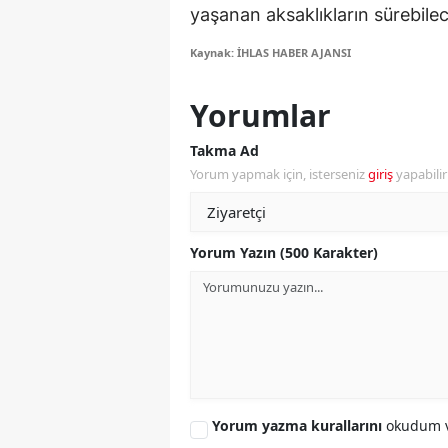
yaşanan aksaklıkların sürebilece
S
Kaynak: İHLAS HABER AJANSI
Si
Yorumlar
S
Takma Ad
S
Yorum yapmak için, isterseniz
giriş
yapabili
T
T
Yorum Yazın (500 Karakter)
T
T
Ş
U
Yorum yazma kurallarını
okudum v
V