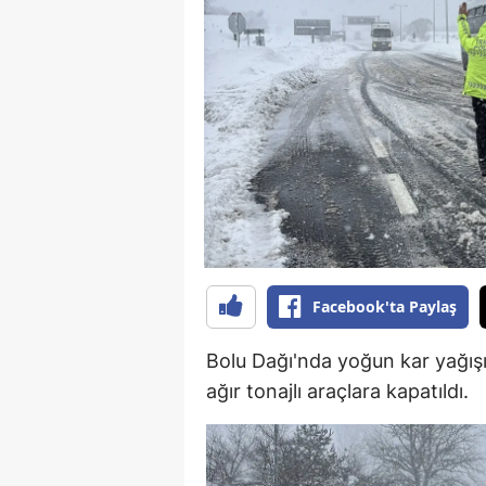
B
B
Bi
B
B
B
Ç
Facebook'ta Paylaş
Ç
Bolu Dağı'nda yoğun kar yağış
Ç
ağır tonajlı araçlara kapatıldı.
D
D