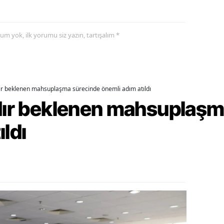
ozgat
yorum yok, ilk yorumu siz yazın, tartışalım *
onguldak
ksaray
ayburt
dır beklenen mahsuplaşma sürecinde önemli adım atıldı
araman
rdır beklenen mahsuplaş
ırıkkale
ıldı
atman
ırnak
artın
rdahan
ğdır