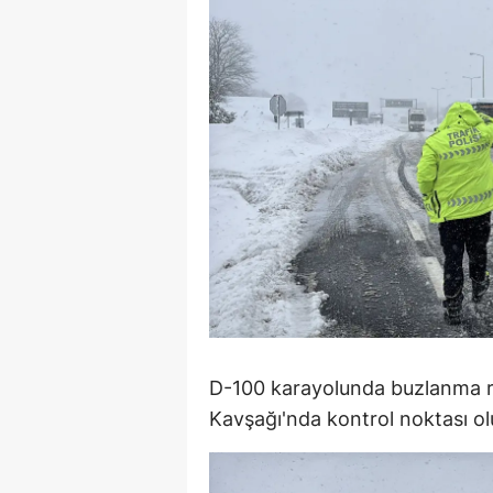
M
İ
İ
K
K
K
Kı
K
D-100 karayolunda buzlanma risk
K
Kavşağı'nda kontrol noktası olu
K
K