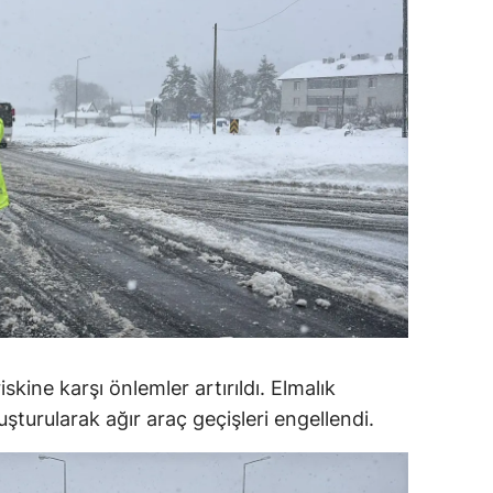
ersin
stanbul
zmir
ars
astamonu
ayseri
rklareli
ırşehir
ine karşı önlemler artırıldı. Elmalık
ocaeli
şturularak ağır araç geçişleri engellendi.
onya
ütahya