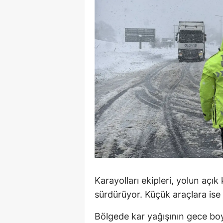
M
M
K
M
M
M
N
N
O
Karayolları ekipleri, yolun açık
sürdürüyor. Küçük araçlara ise k
R
Bölgede kar yağışının gece b
S