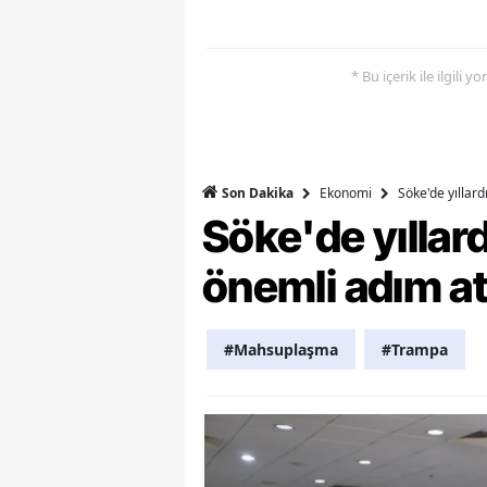
Y
* Bu içerik ile ilgili 
Z
A
B
Ekonomi
Söke'de yıllar
Son Dakika
K
Söke'de yılla
K
önemli adım at
B
#Mahsuplaşma
#Trampa
Ş
B
A
I