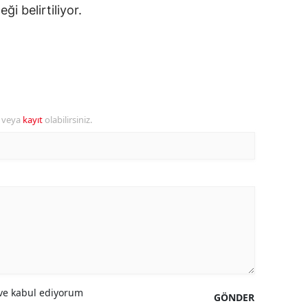
ği belirtiliyor.
amsun
irt
inop
ivas
r veya
kayıt
olabilirsiniz.
ekirdağ
okat
rabzon
unceli
anlıurfa
şak
e kabul ediyorum
GÖNDER
an