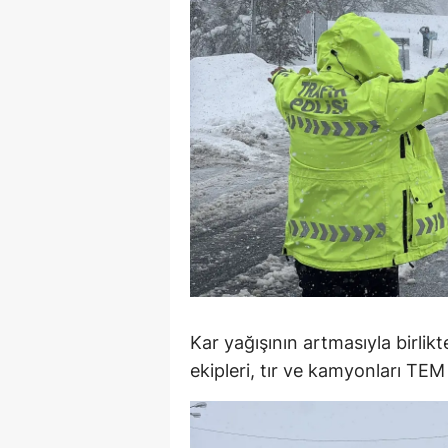
E
E
E
E
E
G
G
G
Kar yağışının artmasıyla birlik
H
ekipleri, tır ve kamyonları TEM
H
I