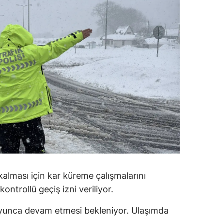
alatya
anisa
ahramanmaraş
ardin
uğla
uş
evşehir
iğde
rdu
 kalması için kar küreme çalışmalarını
ontrollü geçiş izni veriliyor.
ize
oyunca devam etmesi bekleniyor. Ulaşımda
akarya