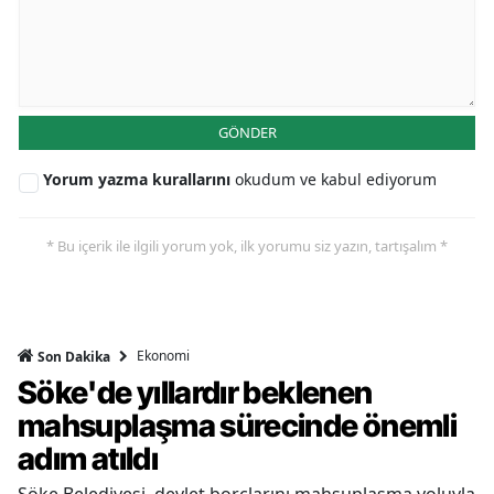
GÖNDER
Yorum yazma kurallarını
okudum ve kabul ediyorum
* Bu içerik ile ilgili yorum yok, ilk yorumu siz yazın, tartışalım *
Ekonomi
Son Dakika
Söke'de yıllardır beklenen
mahsuplaşma sürecinde önemli
adım atıldı
Söke Belediyesi, devlet borçlarını mahsuplaşma yoluyla