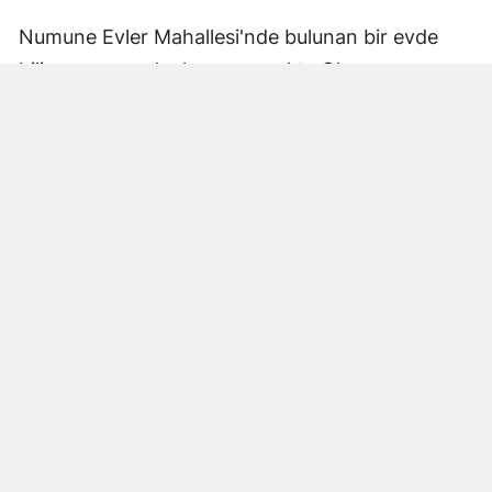
Numune Evler Mahallesi'nde bulunan bir evde
bilinmeyen nedenle yangın çıktı. Olay,
çevredekiler tarafından fark edilerek yetkililere
bildirildi.
Hatay Büyükşehir Belediyesi'ne bağlı itfaiye