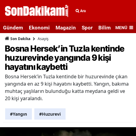
Ara
Gündem
Ekonomi
Magazin
Spor
Bilim ve Teknolo
MENÜ
Asayiş
Son Dakika
Bosna Hersek’in Tuzla kentinde
huzurevinde yangında 9 kişi
hayatını kaybetti
Bosna Hersek’in Tuzla kentinde bir huzurevinde çıkan
yangında en az 9 kişi hayatını kaybetti. Yangın, bakıma
muhtaç yaşlıların bulunduğu katta meydana geldi ve
20 kişi yaralandı.
#Yangın
#Huzurevi