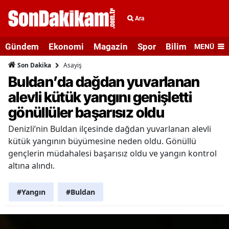
Ara
Gündem
Ekonomi
Magazin
Spor
Bilim ve Teknolo
MENÜ
Asayiş
Son Dakika
Buldan’da dağdan yuvarlanan
alevli kütük yangını genişletti
gönüllüler başarısız oldu
Denizli’nin Buldan ilçesinde dağdan yuvarlanan alevli
kütük yangının büyümesine neden oldu. Gönüllü
gençlerin müdahalesi başarısız oldu ve yangın kontrol
altına alındı.
#Yangın
#Buldan