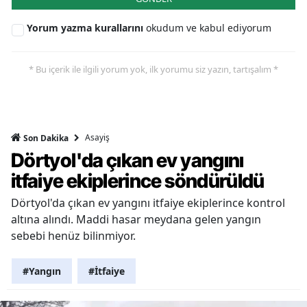
Yorum yazma kurallarını
okudum ve kabul ediyorum
* Bu içerik ile ilgili yorum yok, ilk yorumu siz yazın, tartışalım *
Asayiş
Son Dakika
Dörtyol'da çıkan ev yangını
itfaiye ekiplerince söndürüldü
Dörtyol'da çıkan ev yangını itfaiye ekiplerince kontrol
altına alındı. Maddi hasar meydana gelen yangın
sebebi henüz bilinmiyor.
#Yangın
#İtfaiye