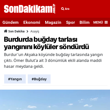
Ara
Gündem
Ekonomi
Magazin
Spor
Bilim ve Teknolo
MENÜ
Asayiş
Son Dakika
Burdurda buğday tarlası
yangınını köylüler söndürdü
Burdur'un Akyaka köyünde buğday tarlasında yangın
çıktı. Ömer Bulut'a ait 3 dönümlük ekili alanda maddi
hasar meydana geldi.
#Yangın
#Buğday