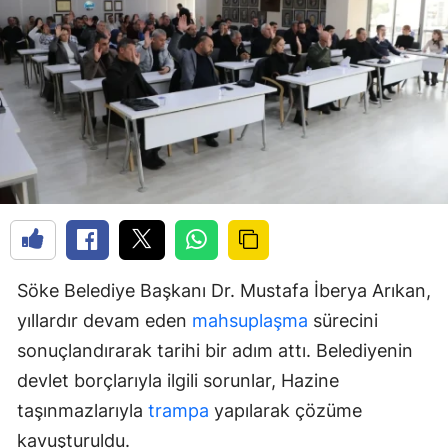
Söke Belediye Başkanı Dr. Mustafa İberya Arıkan,
yıllardır devam eden
mahsuplaşma
sürecini
sonuçlandırarak tarihi bir adım attı. Belediyenin
devlet borçlarıyla ilgili sorunlar, Hazine
taşınmazlarıyla
trampa
yapılarak çözüme
kavuşturuldu.