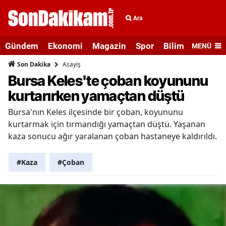
Ara
Gündem
Ekonomi
Magazin
Spor
Bilim ve Teknolo
MENÜ
Asayiş
Son Dakika
Bursa Keles'te çoban koyununu
kurtarırken yamaçtan düştü
Bursa'nın Keles ilçesinde bir çoban, koyununu
kurtarmak için tırmandığı yamaçtan düştü. Yaşanan
kaza sonucu ağır yaralanan çoban hastaneye kaldırıldı.
#Kaza
#Çoban