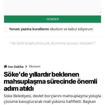
GÖNDER
Yorum yazma kurallarını
okudum ve kabul ediyorum
* Bu içerik ile ilgili yorum yok, ilk yorumu siz yazın, tartışalım *
Ekonomi
Son Dakika
Söke'de yıllardır beklenen
mahsuplaşma sürecinde önemli
adım atıldı
Söke Belediyesi, devlet borçlarını mahsuplaşma yoluyla
çözüme kavuşturarak mali yükünü hafifletti. Başkan