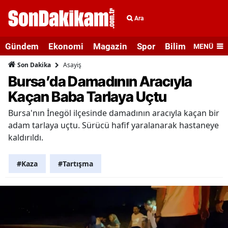
Ara
Gündem
Ekonomi
Magazin
Spor
Bilim ve Teknolo
MENÜ
Asayiş
Son Dakika
Bursa’da Damadının Aracıyla
Kaçan Baba Tarlaya Uçtu
Bursa'nın İnegöl ilçesinde damadının aracıyla kaçan bir
adam tarlaya uçtu. Sürücü hafif yaralanarak hastaneye
kaldırıldı.
#Kaza
#Tartışma