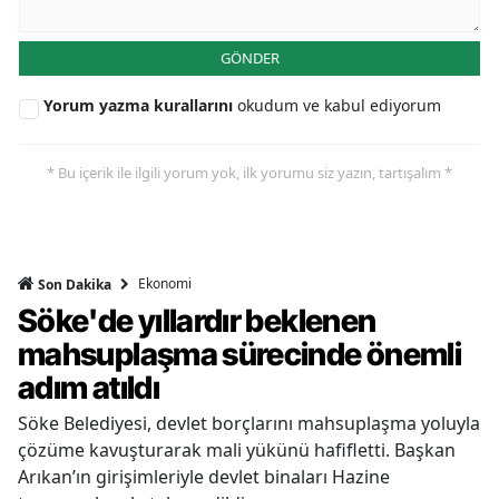
GÖNDER
Yorum yazma kurallarını
okudum ve kabul ediyorum
* Bu içerik ile ilgili yorum yok, ilk yorumu siz yazın, tartışalım *
Ekonomi
Son Dakika
Söke'de yıllardır beklenen
mahsuplaşma sürecinde önemli
adım atıldı
Söke Belediyesi, devlet borçlarını mahsuplaşma yoluyla
çözüme kavuşturarak mali yükünü hafifletti. Başkan
Arıkan’ın girişimleriyle devlet binaları Hazine