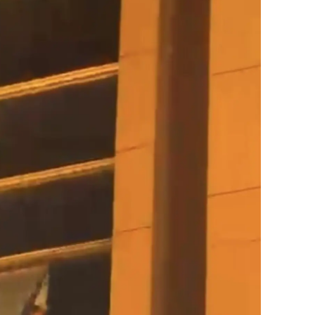
alatya
anisa
ahramanmaraş
ardin
uğla
uş
evşehir
iğde
rdu
ize
akarya