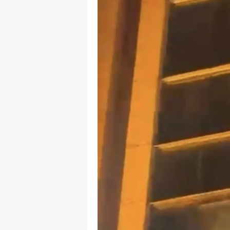
M
M
K
M
M
M
N
N
O
R
S