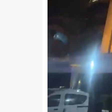
Y
K
Ki
O
D