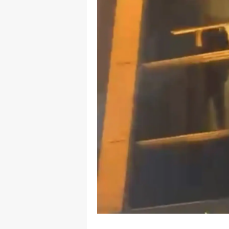
S
Si
S
S
T
T
T
T
Ş
U
V