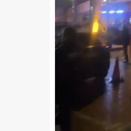
E
E
E
E
E
G
G
G
H
H
I