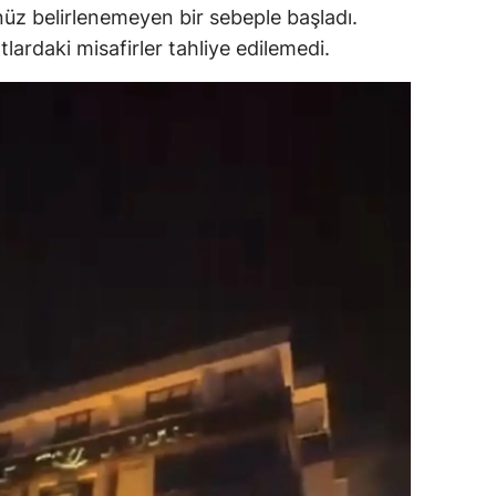
nüz belirlenemeyen bir sebeple başladı.
ozgat
ardaki misafirler tahliye edilemedi.
onguldak
ksaray
ayburt
araman
ırıkkale
atman
ırnak
artın
rdahan
ğdır