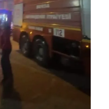
dirne
lazığ
rzincan
rzurum
skişehir
aziantep
iresun
ümüşhane
akkari
atay
sparta