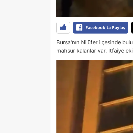
M
İ
Facebook'ta Paylaş
İ
Bursa'nın Nilüfer ilçesinde bul
K
mahsur kalanlar var. İtfaiye eki
K
K
Kı
K
K
K
K