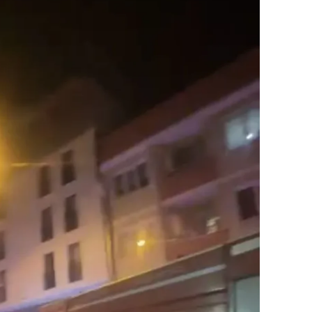
ilecik
ingöl
tlis
olu
urdur
ursa
anakkale
ankırı
orum
enizli
iyarbakır