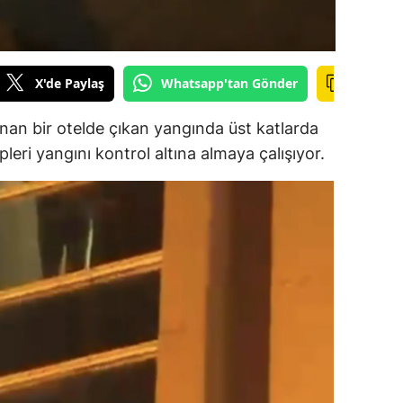
ersin
stanbul
X'de Paylaş
Whatsapp'tan Gönder
zmir
unan bir otelde çıkan yangında üst katlarda
ars
pleri yangını kontrol altına almaya çalışıyor.
astamonu
ayseri
rklareli
ırşehir
ocaeli
onya
ütahya