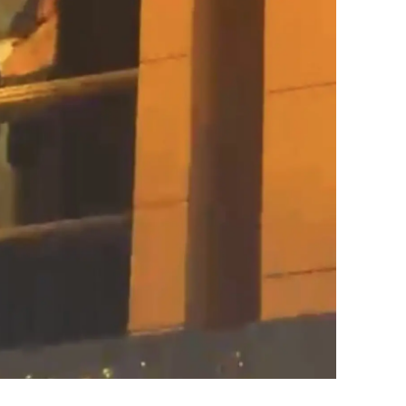
amsun
irt
inop
ivas
ekirdağ
okat
rabzon
unceli
anlıurfa
şak
an