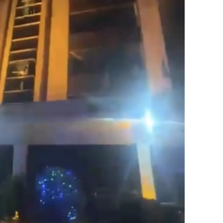
alova
arabük
lis
smaniye
üzce