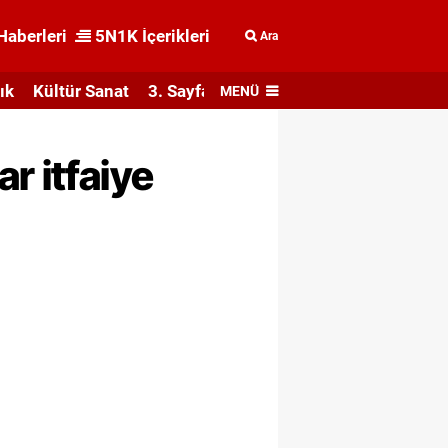
Haberleri
5N1K İçerikleri
Ara
ık
Kültür Sanat
3. Sayfa
MENÜ
r itfaiye