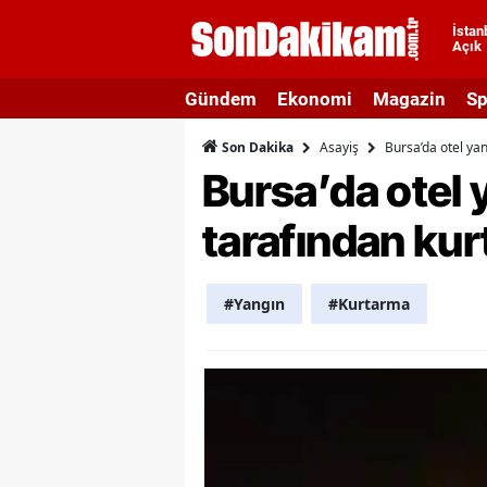
İstan
Açık
A
Gündem
Ekonomi
Magazin
Sp
A
Asayiş
Bursa’da otel yan
Son Dakika
A
Bursa’da otel 
A
tarafından kurt
A
A
#Yangın
#Kurtarma
A
A
A
B