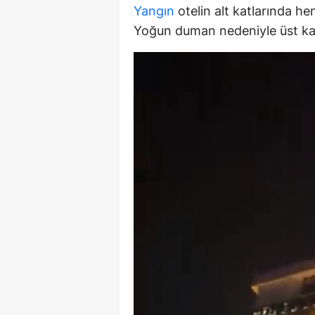
Yangın
otelin alt katlarında he
Y
Yoğun duman nedeniyle üst katl
Z
A
B
K
K
B
Ş
B
A
I