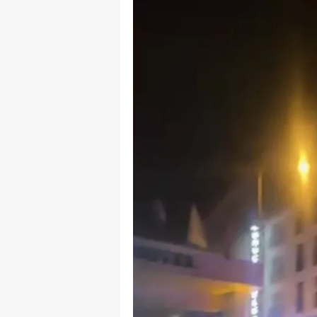
B
B
Bi
B
B
B
Ç
Ç
Ç
D
D