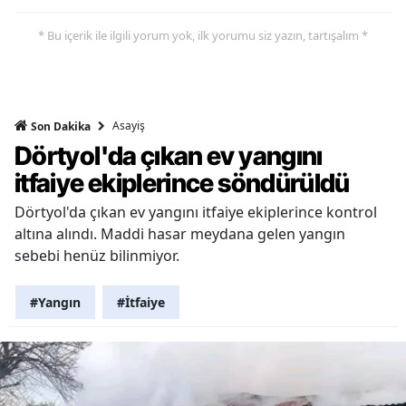
* Bu içerik ile ilgili yorum yok, ilk yorumu siz yazın, tartışalım *
Asayiş
Son Dakika
Dörtyol'da çıkan ev yangını
itfaiye ekiplerince söndürüldü
Dörtyol'da çıkan ev yangını itfaiye ekiplerince kontrol
altına alındı. Maddi hasar meydana gelen yangın
sebebi henüz bilinmiyor.
#Yangın
#İtfaiye