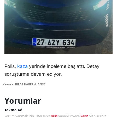
Polis,
kaza
yerinde inceleme başlattı. Detaylı
soruşturma devam ediyor.
Kaynak: İHLAS HABER AJANSI
Yorumlar
Takma Ad
Yorum yapmak için, isterseniz
giriş
yapabilir veya
kayıt
olabilirsiniz.