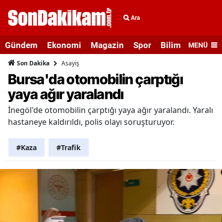
Ara
Gündem
Ekonomi
Magazin
Spor
Bilim ve Teknolo
MENÜ
Asayiş
Son Dakika
Bursa'da otomobilin çarptığı
yaya ağır yaralandı
İnegöl'de otomobilin çarptığı yaya ağır yaralandı. Yaralı
hastaneye kaldırıldı, polis olayı soruşturuyor.
#Kaza
#Trafik