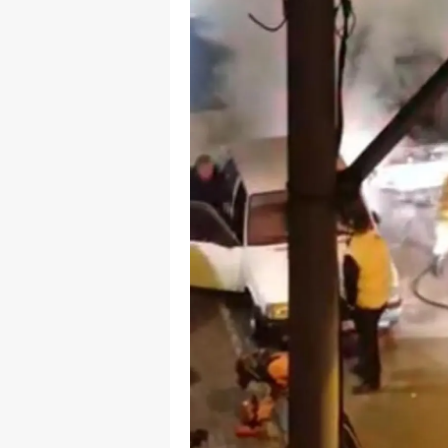
Y
Z
A
B
K
K
B
Ş
B
A
I