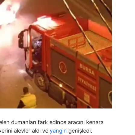
ersin
stanbul
zmir
ars
astamonu
ayseri
rklareli
ırşehir
ocaeli
onya
len dumanları fark edince aracını kenara
erini alevler aldı ve
yangın
genişledi.
ütahya