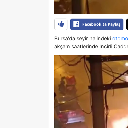
E
E
Facebook'ta Paylaş
E
Bursa'da seyir halindeki
otomo
E
akşam saatlerinde İncirli Cadd
E
G
G
G
H
H
I