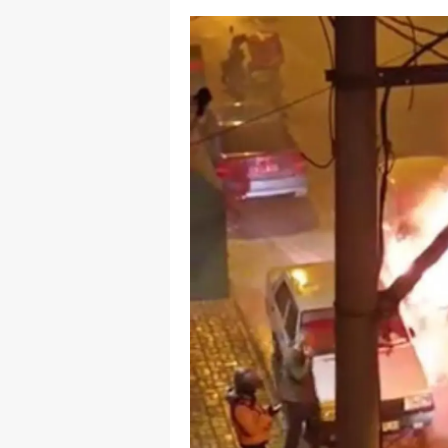
M
M
K
M
M
M
N
N
O
R
S