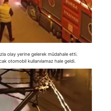
amsun
irt
inop
ivas
ekirdağ
hızla olay yerine gelerek müdahale etti.
okat
ncak otomobil kullanılamaz hale geldi.
rabzon
unceli
anlıurfa
şak
an