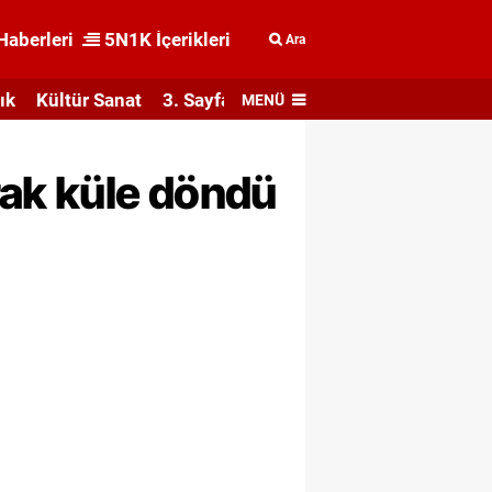
Haberleri
5N1K İçerikleri
Ara
ık
Kültür Sanat
3. Sayfa
MENÜ
rak küle döndü