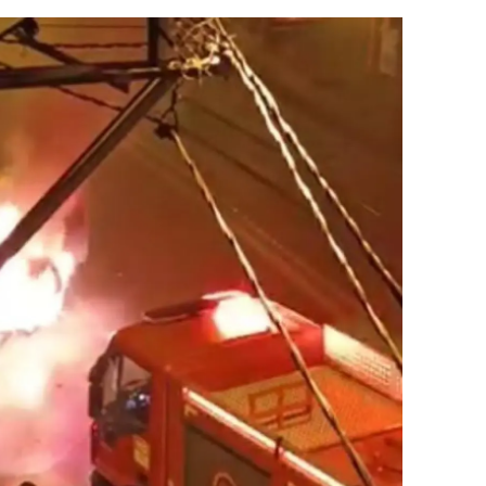
alatya
anisa
ahramanmaraş
ardin
uğla
uş
evşehir
iğde
rdu
ize
akarya