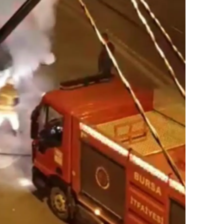
ozgat
onguldak
ksaray
ayburt
araman
ırıkkale
atman
ırnak
artın
rdahan
ğdır