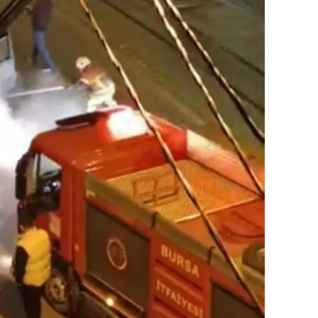
ilecik
ingöl
tlis
olu
urdur
ursa
anakkale
ankırı
orum
enizli
iyarbakır