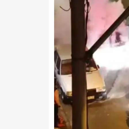
B
B
Bi
B
B
B
Ç
Ç
Ç
D
D