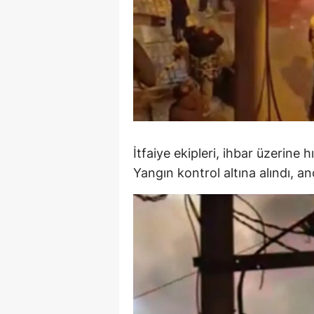
S
Si
S
S
T
İtfaiye ekipleri, ihbar üzerine 
T
Yangın kontrol altına alındı, a
T
T
Ş
U
V