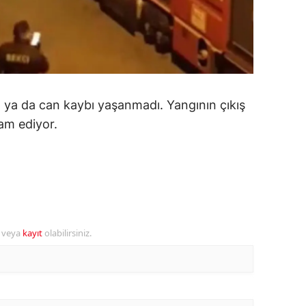
alova
arabük
lis
 ya da can kaybı yaşanmadı. Yangının çıkış
smaniye
vam ediyor.
üzce
r veya
kayıt
olabilirsiniz.