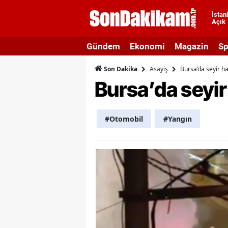
İstan
Açık
A
Gündem
Ekonomi
Magazin
Sp
A
Asayiş
Bursa’da seyir h
Son Dakika
A
Bursa’da seyir
A
A
#Otomobil
#Yangın
A
A
A
A
B