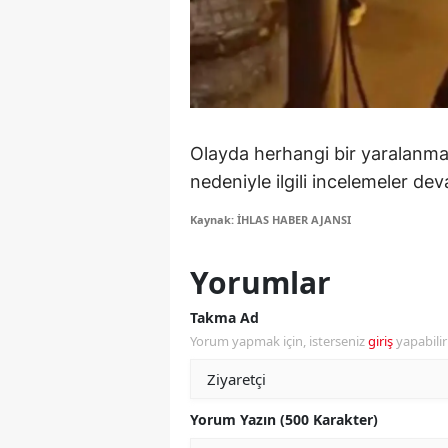
Y
K
Ki
Olayda herhangi bir yaralanma
O
nedeniyle ilgili incelemeler de
D
Kaynak: İHLAS HABER AJANSI
Yorumlar
Takma Ad
Yorum yapmak için, isterseniz
giriş
yapabili
Yorum Yazın (500 Karakter)