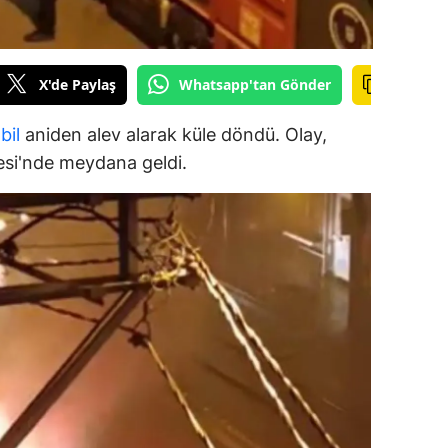
dirne
lazığ
X'de Paylaş
Whatsapp'tan Gönder
rzincan
bil
aniden alev alarak küle döndü. Olay,
rzurum
esi'nde meydana geldi.
skişehir
aziantep
iresun
ümüşhane
akkari
atay
sparta