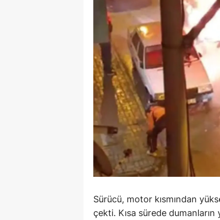
M
İ
İ
K
K
K
Kı
K
K
K
Sürücü, motor kısmından yükse
çekti. Kısa sürede dumanların y
K