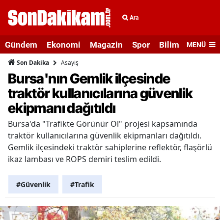
Ara
Gündem
Ekonomi
Magazin
Spor
Bilim ve Teknolo
MENÜ
Asayiş
Son Dakika
Bursa'nın Gemlik ilçesinde
traktör kullanıcılarına güvenlik
ekipmanı dağıtıldı
Bursa'da "Trafikte Görünür Ol" projesi kapsamında
traktör kullanıcılarına güvenlik ekipmanları dağıtıldı.
Gemlik ilçesindeki traktör sahiplerine reflektör, flaşörlü
ikaz lambası ve ROPS demiri teslim edildi.
#Güvenlik
#Trafik