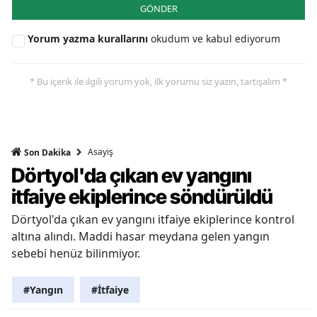
GÖNDER
Yorum yazma kurallarını
okudum ve kabul ediyorum
* Bu içerik ile ilgili yorum yok, ilk yorumu siz yazın, tartışalım *
Asayiş
Son Dakika
Dörtyol'da çıkan ev yangını
itfaiye ekiplerince söndürüldü
Dörtyol'da çıkan ev yangını itfaiye ekiplerince kontrol
altına alındı. Maddi hasar meydana gelen yangın
sebebi henüz bilinmiyor.
#Yangın
#İtfaiye