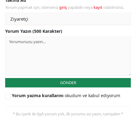
Takma Ad
Yorum yapmak için, isterseniz
giriş
yapabilir veya
kayıt
olabilirsiniz.
Yorum Yazın (500 Karakter)
GÖNDER
Yorum yazma kurallarını
okudum ve kabul ediyorum
* Bu içerik ile ilgili yorum yok, ilk yorumu siz yazın, tartışalım *