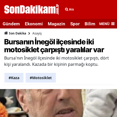
Ara
Gündem
Ekonomi
Magazin
Spor
Bilim ve Teknolo
MENÜ
Asayiş
Son Dakika
Bursanın İnegöl ilçesinde iki
motosiklet çarpıştı yaralılar var
Bursa'nın İnegöl ilçesinde iki motosiklet çarpıştı, dört
kişi yaralandı. Kazada bir kişinin parmağı koptu.
#Kaza
#Motosiklet