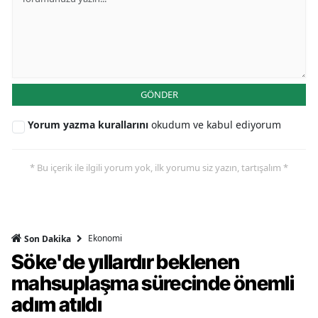
GÖNDER
Yorum yazma kurallarını
okudum ve kabul ediyorum
* Bu içerik ile ilgili yorum yok, ilk yorumu siz yazın, tartışalım *
Ekonomi
Son Dakika
Söke'de yıllardır beklenen
mahsuplaşma sürecinde önemli
adım atıldı