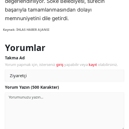
değerlendiriliyor. Söke Belediyesi, sürecin
başarıyla tamamlanmasından dolayı
memnuniyetini dile getirdi.
Kaynak: İHLAS HABER AJANSI
Yorumlar
Takma Ad
Yorum yapmak için, isterseniz
giriş
yapabilir veya
kayıt
olabilirsiniz.
Yorum Yazın (500 Karakter)