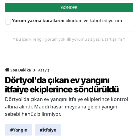
GÖNDER
Yorum yazma kurallarını
okudum ve kabul ediyorum
* Bu içerik ile ilgili yorum yok, ilk yorumu siz yazın, tartışalım *
Asayiş
Son Dakika
Dörtyol'da çıkan ev yangını
itfaiye ekiplerince söndürüldü
Dörtyol'da çıkan ev yangını itfaiye ekiplerince kontrol
altına alındı. Maddi hasar meydana gelen yangın
sebebi henüz bilinmiyor.
#Yangın
#İtfaiye