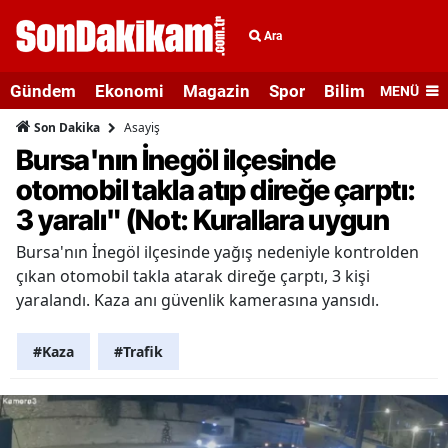
Ara
Gündem
Ekonomi
Magazin
Spor
Bilim ve Teknolo
MENÜ
Asayiş
Son Dakika
Bursa'nın İnegöl ilçesinde
otomobil takla atıp direğe çarptı:
3 yaralı" (Not: Kurallara uygun
Bursa'nın İnegöl ilçesinde yağış nedeniyle kontrolden
çıkan otomobil takla atarak direğe çarptı, 3 kişi
yaralandı. Kaza anı güvenlik kamerasına yansıdı.
#Kaza
#Trafik