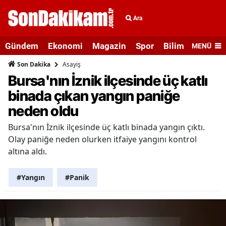
Ara
Gündem
Ekonomi
Magazin
Spor
Bilim ve Teknolo
MENÜ
Asayiş
Son Dakika
Bursa'nın İznik ilçesinde üç katlı
binada çıkan yangın paniğe
neden oldu
Bursa'nın İznik ilçesinde üç katlı binada yangın çıktı.
Olay paniğe neden olurken itfaiye yangını kontrol
altına aldı.
#Yangın
#Panik