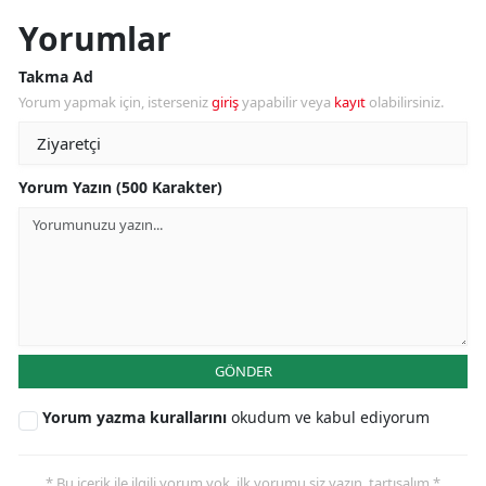
Yorumlar
Takma Ad
Yorum yapmak için, isterseniz
giriş
yapabilir veya
kayıt
olabilirsiniz.
Yorum Yazın (500 Karakter)
GÖNDER
Yorum yazma kurallarını
okudum ve kabul ediyorum
* Bu içerik ile ilgili yorum yok, ilk yorumu siz yazın, tartışalım *