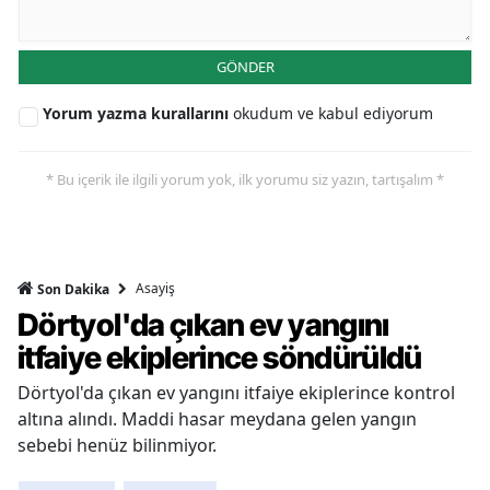
GÖNDER
Yorum yazma kurallarını
okudum ve kabul ediyorum
* Bu içerik ile ilgili yorum yok, ilk yorumu siz yazın, tartışalım *
Asayiş
Son Dakika
Dörtyol'da çıkan ev yangını
itfaiye ekiplerince söndürüldü
Dörtyol'da çıkan ev yangını itfaiye ekiplerince kontrol
altına alındı. Maddi hasar meydana gelen yangın
sebebi henüz bilinmiyor.