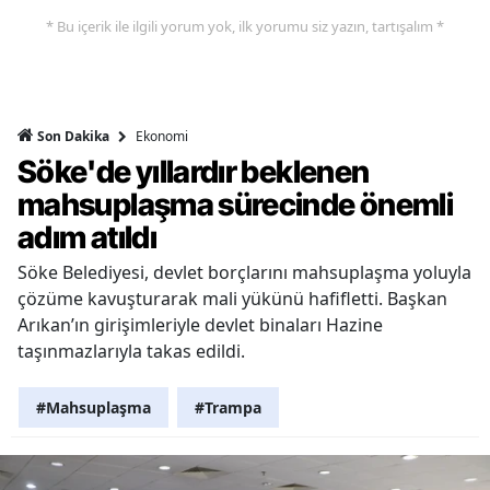
* Bu içerik ile ilgili yorum yok, ilk yorumu siz yazın, tartışalım *
Ekonomi
Son Dakika
Söke'de yıllardır beklenen
mahsuplaşma sürecinde önemli
adım atıldı
Söke Belediyesi, devlet borçlarını mahsuplaşma yoluyla
çözüme kavuşturarak mali yükünü hafifletti. Başkan
Arıkan’ın girişimleriyle devlet binaları Hazine
taşınmazlarıyla takas edildi.
#Mahsuplaşma
#Trampa