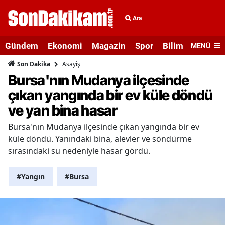
Ara
Gündem
Ekonomi
Magazin
Spor
Bilim ve Teknolo
MENÜ
Asayiş
Son Dakika
Bursa'nın Mudanya ilçesinde
çıkan yangında bir ev küle döndü
ve yan bina hasar
Bursa'nın Mudanya ilçesinde çıkan yangında bir ev
küle döndü. Yanındaki bina, alevler ve söndürme
sırasındaki su nedeniyle hasar gördü.
#Yangın
#Bursa