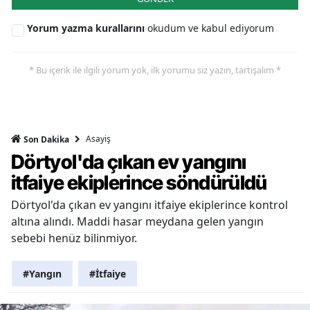
Yorum yazma kurallarını
okudum ve kabul ediyorum
* Bu içerik ile ilgili yorum yok, ilk yorumu siz yazın, tartışalım *
Asayiş
Son Dakika
Dörtyol'da çıkan ev yangını
itfaiye ekiplerince söndürüldü
Dörtyol'da çıkan ev yangını itfaiye ekiplerince kontrol
altına alındı. Maddi hasar meydana gelen yangın
sebebi henüz bilinmiyor.
#Yangın
#İtfaiye