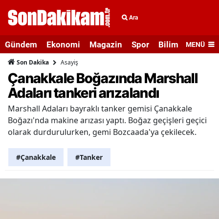
Ara
Gündem
Ekonomi
Magazin
Spor
Bilim ve Teknolo
MENÜ
Asayiş
Son Dakika
Çanakkale Boğazında Marshall
Adaları tankeri arızalandı
Marshall Adaları bayraklı tanker gemisi Çanakkale
Boğazı'nda makine arızası yaptı. Boğaz geçişleri geçici
olarak durdurulurken, gemi Bozcaada'ya çekilecek.
#Çanakkale
#Tanker