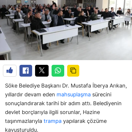
Söke Belediye Başkanı Dr. Mustafa İberya Arıkan,
yıllardır devam eden
mahsuplaşma
sürecini
sonuçlandırarak tarihi bir adım attı. Belediyenin
devlet borçlarıyla ilgili sorunlar, Hazine
taşınmazlarıyla
trampa
yapılarak çözüme
kavuşturuldu.