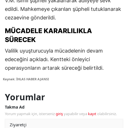
V.M. isimli şüpheli yakalanarak adliyeye sevk
edildi. Mahkemeye çıkarılan şüpheli tutuklanarak
cezaevine gönderildi.
MÜCADELE KARARLILIKLA
SÜRECEK
Valilik uyuşturucuyla mücadelenin devam
edeceğini açıkladı. Kentteki önleyici
operasyonların artarak süreceği belirtildi.
Kaynak: İHLAS HABER AJANSI
Yorumlar
Takma Ad
Yorum yapmak için, isterseniz
giriş
yapabilir veya
kayıt
olabilirsiniz.