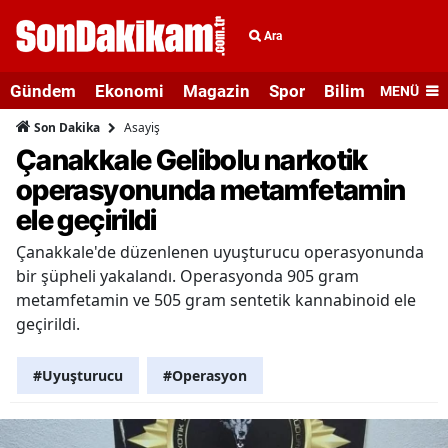
Ara
Gündem
Ekonomi
Magazin
Spor
Bilim ve Teknolo
MENÜ
Asayiş
Son Dakika
Çanakkale Gelibolu narkotik
operasyonunda metamfetamin
ele geçirildi
Çanakkale'de düzenlenen uyuşturucu operasyonunda
bir şüpheli yakalandı. Operasyonda 905 gram
metamfetamin ve 505 gram sentetik kannabinoid ele
geçirildi.
#Uyuşturucu
#Operasyon