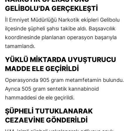
GELIBOLU'DA GERÇEKLEŞTI
İl Emniyet Müdürlüğü Narkotik ekipleri Gelibolu
ilçesinde şüpheli şahsı takibe aldı. Başsavcılık
koordinesinde planlanan operasyon başarıyla
tamamlandı.
YÜKLÜ MIKTARDA UYUŞTURUCU
MADDE ELE GEÇIRILDI
Operasyonda 905 gram metamfetamin bulundu.
Ayrıca 505 gram sentetik kannabinoid
hammaddesi de ele geçirildi.
ŞÜPHELI TUTUKLANARAK
CEZAEVINE GÖNDERILDI