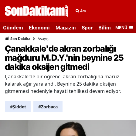
Ara
Gündem
Ekonomi
Magazin
Spor
Bilim ve Teknolo
MENÜ
Asayiş
Son Dakika
Çanakkale'de akran zorbalığı
mağduru M.D.Y.'nin beynine 25
dakika oksijen gitmedi
Çanakkale'de bir öğrenci akran zorbalığına maruz
kalarak ağır yaralandı. Beynine 25 dakika oksijen
gitmemesi nedeniyle hayati tehlikesi devam ediyor.
#Şiddet
#Zorbaca