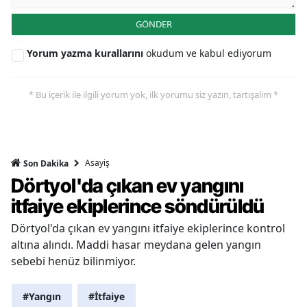
GÖNDER
Yorum yazma kurallarını
okudum ve kabul ediyorum
* Bu içerik ile ilgili yorum yok, ilk yorumu siz yazın, tartışalım *
Asayiş
Son Dakika
Dörtyol'da çıkan ev yangını
itfaiye ekiplerince söndürüldü
Dörtyol'da çıkan ev yangını itfaiye ekiplerince kontrol
altına alındı. Maddi hasar meydana gelen yangın
sebebi henüz bilinmiyor.
#Yangın
#İtfaiye