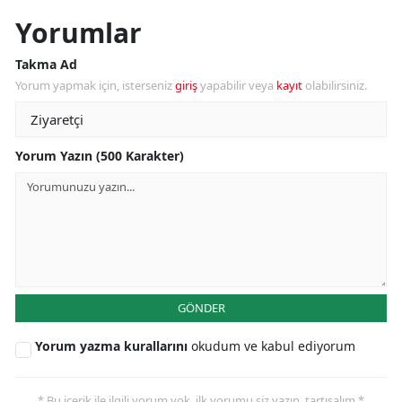
Yorumlar
Takma Ad
Yorum yapmak için, isterseniz
giriş
yapabilir veya
kayıt
olabilirsiniz.
Yorum Yazın (500 Karakter)
GÖNDER
Yorum yazma kurallarını
okudum ve kabul ediyorum
* Bu içerik ile ilgili yorum yok, ilk yorumu siz yazın, tartışalım *