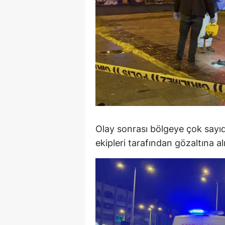
M
İ
İ
K
K
K
Olay sonrası bölgeye çok sayıda
Kı
ekipleri tarafından gözaltına al
K
K
K
K