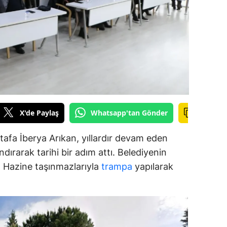
alova
arabük
lis
smaniye
üzce
X'de Paylaş
Whatsapp'tan Gönder
afa İberya Arıkan, yıllardır devam eden
dırarak tarihi bir adım attı. Belediyenin
ar, Hazine taşınmazlarıyla
trampa
yapılarak