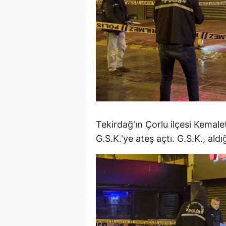
E
E
E
E
E
G
Tekirdağ'ın Çorlu ilçesi Kemal
G
G.S.K.'ye ateş açtı. G.S.K., ald
G
H
H
I