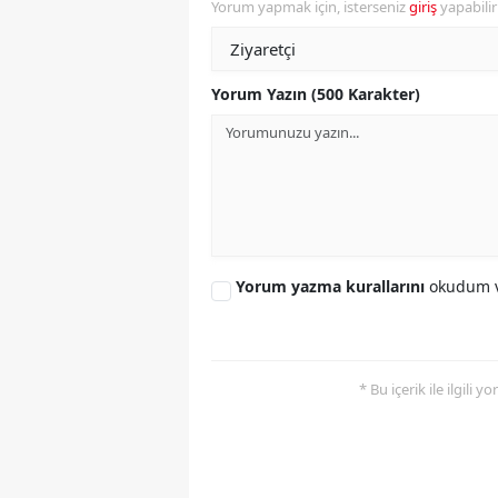
Yorum yapmak için, isterseniz
giriş
yapabili
S
Si
Yorum Yazın (500 Karakter)
S
S
T
T
Yorum yazma kurallarını
okudum v
T
T
* Bu içerik ile ilgili 
Ş
U
V