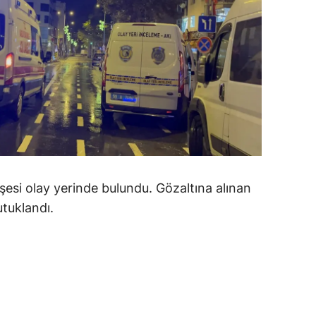
alatya
anisa
ahramanmaraş
ardin
uğla
uş
işesi olay yerinde bulundu. Gözaltına alınan
evşehir
tuklandı.
iğde
rdu
ize
akarya