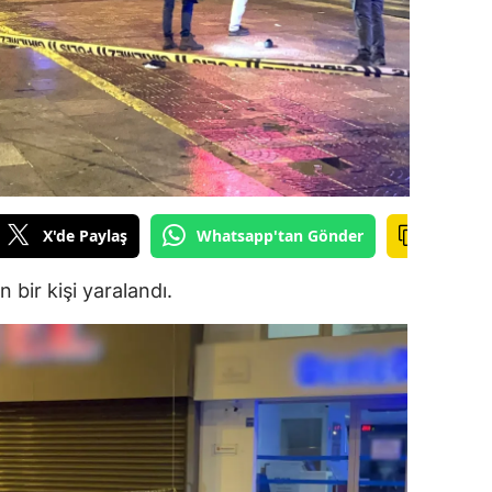
ilecik
ingöl
tlis
olu
urdur
X'de Paylaş
Whatsapp'tan Gönder
ursa
n bir kişi yaralandı.
anakkale
ankırı
orum
enizli
iyarbakır