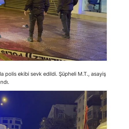
ersin
stanbul
zmir
ars
astamonu
ayseri
 polis ekibi sevk edildi. Şüpheli M.T., asayiş
rklareli
ındı.
ırşehir
ocaeli
onya
ütahya