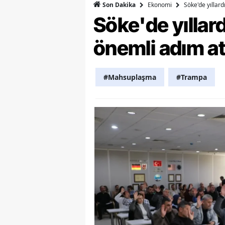
Ekonomi
Söke'de yıllar
Son Dakika
Söke'de yılla
Y
Z
önemli adım at
A
#Mahsuplaşma
#Trampa
B
K
K
B
Ş
B
A
I