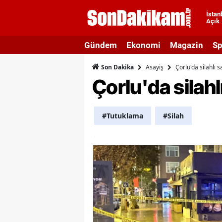
İstan
Açık
A
Gündem
Ekonomi
Magazin
Sp
A
Asayiş
Çorlu'da silahlı s
Son Dakika
A
Çorlu'da silahl
A
A
#Tutuklama
#Silah
A
A
A
A
B