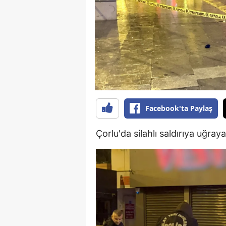
B
B
Bi
B
B
Facebook'ta Paylaş
B
Çorlu'da silahlı saldırıya uğraya
Ç
Ç
Ç
D
D