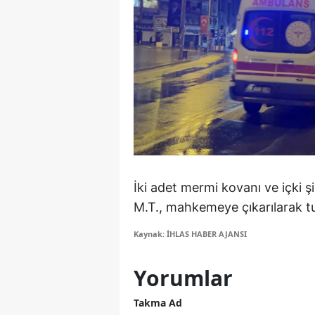
M
M
K
M
M
M
İki adet mermi kovanı ve içki ş
N
M.T., mahkemeye çıkarılarak tu
N
Kaynak: İHLAS HABER AJANSI
O
Yorumlar
R
Takma Ad
S