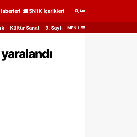
Haberleri
5N1K İçerikleri
Ara
ık
Kültür Sanat
3. Sayfa
MENÜ
i yaralandı