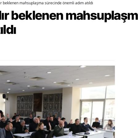
dır beklenen mahsuplaşma sürecinde önemli adım atıldı
rdır beklenen mahsuplaş
ozgat
onguldak
ıldı
ksaray
ayburt
araman
ırıkkale
atman
ırnak
artın
rdahan
ğdır