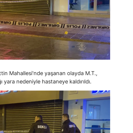
dirne
lazığ
rzincan
rzurum
skişehir
aziantep
ettin Mahallesi'nde yaşanan olayda M.T.,
iresun
ığı yara nedeniyle hastaneye kaldırıldı.
ümüşhane
akkari
atay
sparta