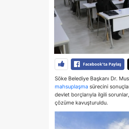
Y
K
Ki
O
D
Facebook'ta Paylaş
Söke Belediye Başkanı Dr. Must
mahsuplaşma
sürecini sonuçlan
devlet borçlarıyla ilgili sorunl
çözüme kavuşturuldu.