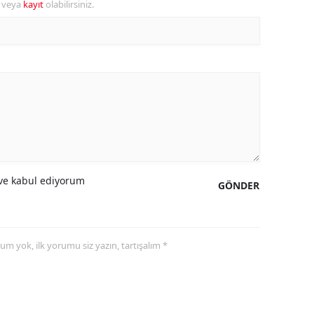
r veya
kayıt
olabilirsiniz.
amsun
irt
inop
ivas
ekirdağ
okat
e kabul ediyorum
GÖNDER
rabzon
unceli
yorum yok, ilk yorumu siz yazın, tartışalım *
anlıurfa
şak
an