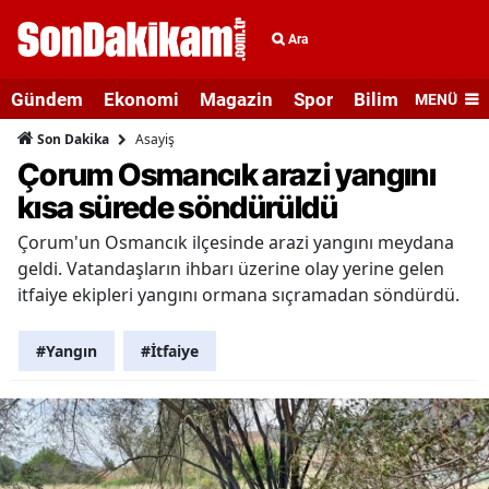
Ara
Gündem
Ekonomi
Magazin
Spor
Bilim ve Teknolo
MENÜ
Asayiş
Son Dakika
Çorum Osmancık arazi yangını
kısa sürede söndürüldü
Çorum'un Osmancık ilçesinde arazi yangını meydana
geldi. Vatandaşların ihbarı üzerine olay yerine gelen
itfaiye ekipleri yangını ormana sıçramadan söndürdü.
#Yangın
#İtfaiye