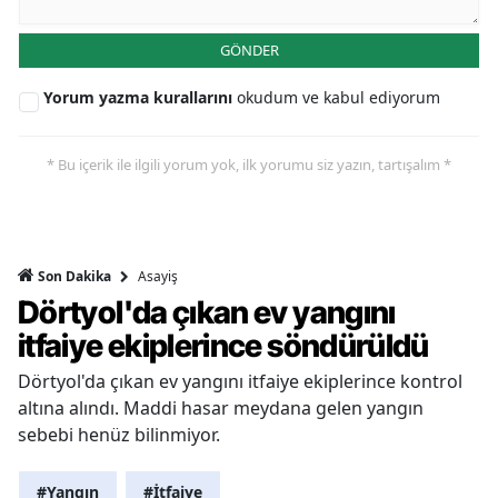
GÖNDER
Yorum yazma kurallarını
okudum ve kabul ediyorum
* Bu içerik ile ilgili yorum yok, ilk yorumu siz yazın, tartışalım *
Asayiş
Son Dakika
Dörtyol'da çıkan ev yangını
itfaiye ekiplerince söndürüldü
Dörtyol'da çıkan ev yangını itfaiye ekiplerince kontrol
altına alındı. Maddi hasar meydana gelen yangın
sebebi henüz bilinmiyor.
#Yangın
#İtfaiye