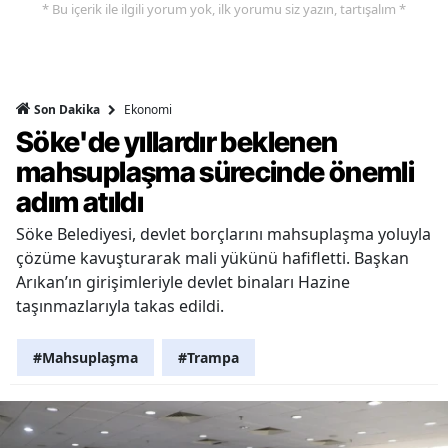
* Bu içerik ile ilgili yorum yok, ilk yorumu siz yazın, tartışalım *
Ekonomi
Son Dakika
Söke'de yıllardır beklenen
mahsuplaşma sürecinde önemli
adım atıldı
Söke Belediyesi, devlet borçlarını mahsuplaşma yoluyla
çözüme kavuşturarak mali yükünü hafifletti. Başkan
Arıkan’ın girişimleriyle devlet binaları Hazine
taşınmazlarıyla takas edildi.
#Mahsuplaşma
#Trampa