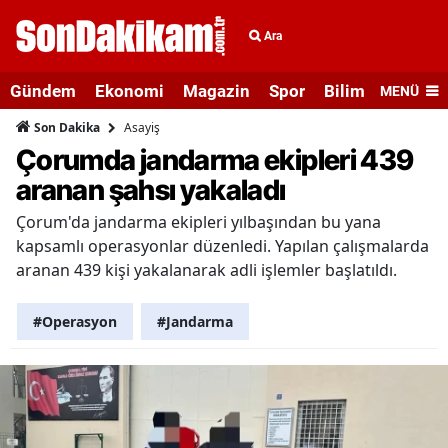
Ara
Gündem
Ekonomi
Magazin
Spor
Bilim ve Teknolo
MENÜ
Asayiş
Son Dakika
Çorumda jandarma ekipleri 439
aranan şahsı yakaladı
Çorum'da jandarma ekipleri yılbaşından bu yana
kapsamlı operasyonlar düzenledi. Yapılan çalışmalarda
aranan 439 kişi yakalanarak adli işlemler başlatıldı.
#Operasyon
#Jandarma