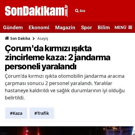
Ara
Gündem
Ekonomi
Magazin
Spor
Bilim ve Teknolo
MENÜ
Asayiş
Son Dakika
Çorum'da kırmızı ışıkta
zincirleme kaza: 2 jandarma
personeli yaralandı
Çorum'da kırmızı ışıkta otomobilin jandarma aracına
çarpması sonucu 2 personel yaralandı. Yaralılar
hastaneye kaldırıldı ve sağlık durumlarının iyi olduğu
belirtildi.
#Kaza
#Trafik