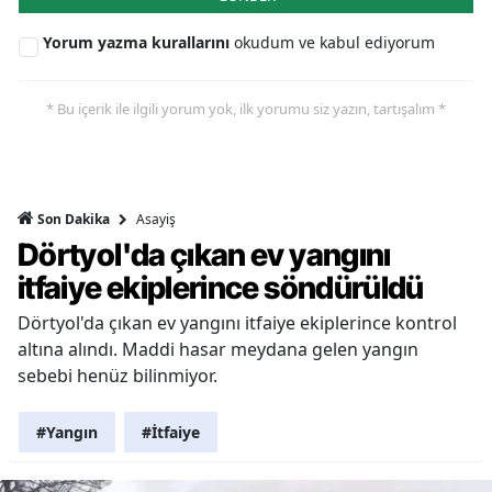
Yorum yazma kurallarını
okudum ve kabul ediyorum
* Bu içerik ile ilgili yorum yok, ilk yorumu siz yazın, tartışalım *
Asayiş
Son Dakika
Dörtyol'da çıkan ev yangını
itfaiye ekiplerince söndürüldü
Dörtyol'da çıkan ev yangını itfaiye ekiplerince kontrol
altına alındı. Maddi hasar meydana gelen yangın
sebebi henüz bilinmiyor.
#Yangın
#İtfaiye