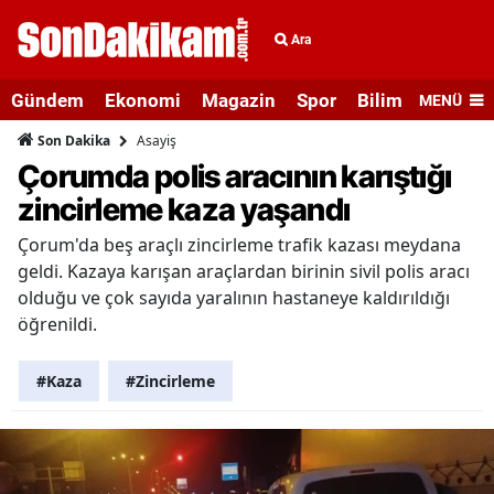
Ara
Gündem
Ekonomi
Magazin
Spor
Bilim ve Teknolo
MENÜ
Asayiş
Son Dakika
Çorumda polis aracının karıştığı
zincirleme kaza yaşandı
Çorum'da beş araçlı zincirleme trafik kazası meydana
geldi. Kazaya karışan araçlardan birinin sivil polis aracı
olduğu ve çok sayıda yaralının hastaneye kaldırıldığı
öğrenildi.
#Kaza
#Zincirleme