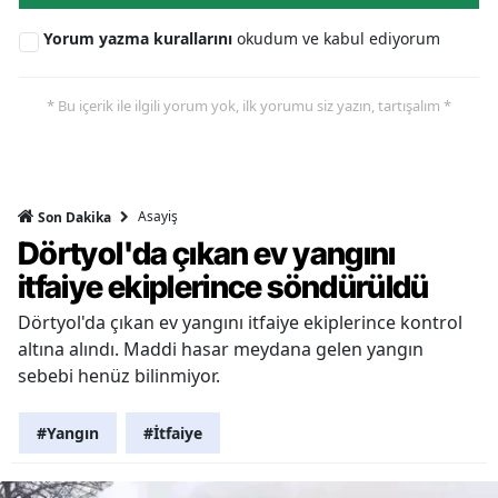
Yorum yazma kurallarını
okudum ve kabul ediyorum
* Bu içerik ile ilgili yorum yok, ilk yorumu siz yazın, tartışalım *
Asayiş
Son Dakika
Dörtyol'da çıkan ev yangını
itfaiye ekiplerince söndürüldü
Dörtyol'da çıkan ev yangını itfaiye ekiplerince kontrol
altına alındı. Maddi hasar meydana gelen yangın
sebebi henüz bilinmiyor.
#Yangın
#İtfaiye