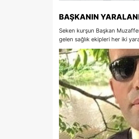
M
BAŞKANIN YARALAN
İ
Seken kurşun Başkan Muzaffer B
İ
gelen sağlık ekipleri her iki yar
K
K
K
Kı
K
K
K
K