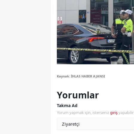
Y
Z
A
B
K
K
Kaynak: İHLAS HABER AJANSI
B
Yorumlar
Ş
Takma Ad
B
Yorum yapmak için, isterseniz
giriş
yapabili
A
I