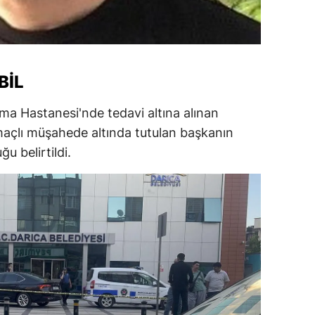
alatya
anisa
BIL
ahramanmaraş
ardin
rma Hastanesi'nde tedavi altına alınan
maçlı müşahede altında tutulan başkanın
uğla
u belirtildi.
uş
evşehir
iğde
rdu
ize
akarya