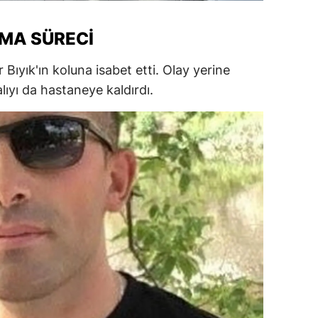
ersin
MA SÜRECI
stanbul
ıyık'ın koluna isabet etti. Olay yerine
zmir
alıyı da hastaneye kaldırdı.
ars
astamonu
ayseri
rklareli
ırşehir
ocaeli
onya
ütahya