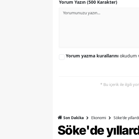
Yorum Yazın (500 Karakter)
Y
K
Ki
O
Yorum yazma kurallarını
okudum v
D
* Bu içerik ile ilgili 
Ekonomi
Söke'de yıllar
Son Dakika
Söke'de yılla