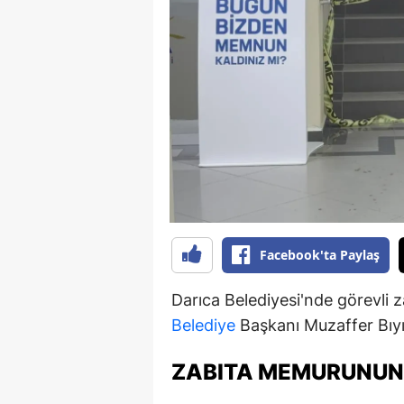
B
B
Bi
B
B
B
Ç
Facebook'ta Paylaş
Ç
Darıca Belediyesi'nde görevli
Ç
Belediye
Başkanı Muzaffer Bıyı
D
ZABITA MEMURUNUN I
D