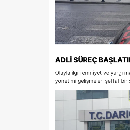
S
Si
S
S
T
ADLI SÜREÇ BAŞLATI
T
Olayla ilgili emniyet ve yargı 
yönetimi gelişmeleri şeffaf bi
T
T
Ş
U
V