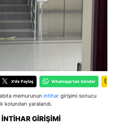
ilecik
ingöl
tlis
olu
urdur
ursa
anakkale
X'de Paylaş
Whatsapp'tan Gönder
ankırı
 zabıta memurunun
intihar
girişimi sonucu
orum
k kolundan yaralandı.
enizli
NTIHAR GIRIŞIMI
iyarbakır