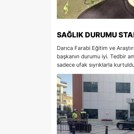
M
M
SAĞLIK DURUMU STA
K
M
Darıca Farabi Eğitim ve Araştı
başkanın durumu iyi. Tedbir a
M
sadece ufak sıyrıklarla kurtulduğ
M
N
N
O
R
S