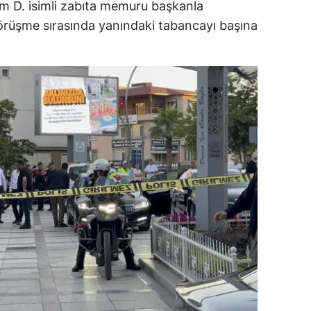
im D. isimli zabıta memuru başkanla
dirne
rüşme sırasında yanındaki tabancayı başına
lazığ
rzincan
rzurum
skişehir
aziantep
iresun
ümüşhane
akkari
atay
sparta