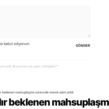
alova
arabük
lis
smaniye
e kabul ediyorum
GÖNDER
üzce
yorum yok, ilk yorumu siz yazın, tartışalım *
dır beklenen mahsuplaşma sürecinde önemli adım atıldı
rdır beklenen mahsuplaş