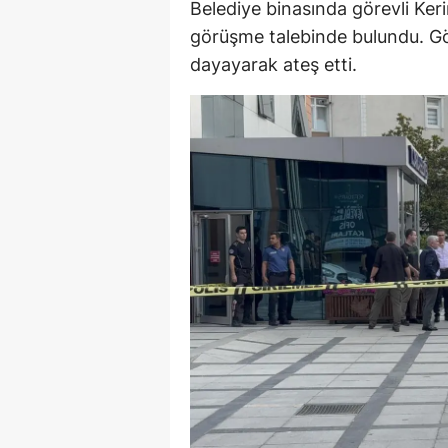
Belediye binasında görevli Ker
E
görüşme talebinde bulundu. Gö
dayayarak ateş etti.
E
E
E
E
G
G
G
H
H
I