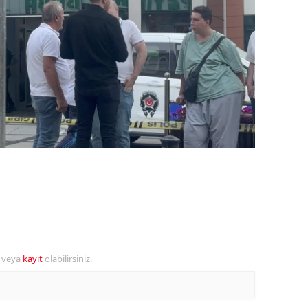
ozgat
onguldak
ksaray
ayburt
araman
ırıkkale
atman
ırnak
artın
r veya
kayıt
olabilirsiniz.
rdahan
ğdır