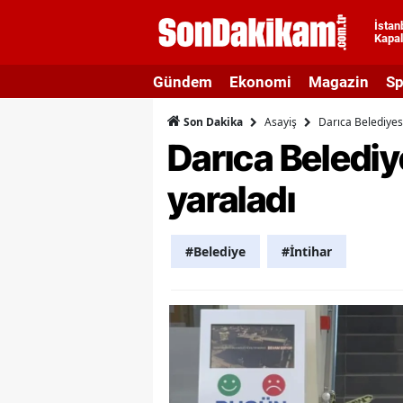
İstan
Kapal
A
Gündem
Ekonomi
Magazin
Sp
A
Asayiş
Darıca Belediyes
Son Dakika
A
Darıca Beledi
A
yaraladı
A
A
#Belediye
#İntihar
A
A
A
B