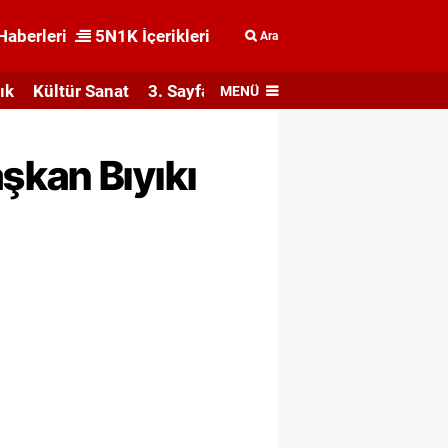
Haberleri
5N1K İçerikleri
Ara
ık
Kültür Sanat
3. Sayfa
MENÜ
şkan Bıyıkı