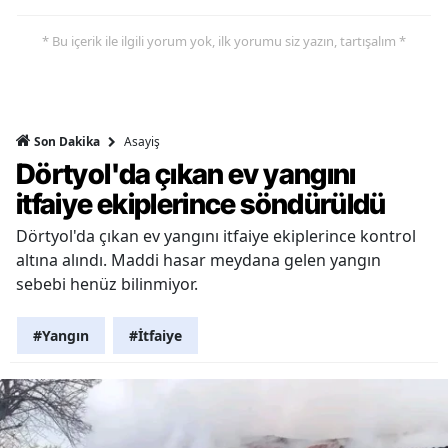
* Bu içerik ile ilgili yorum yok, ilk yorumu siz yazın, tartışalım *
Asayiş
Son Dakika
Dörtyol'da çıkan ev yangını
itfaiye ekiplerince söndürüldü
Dörtyol'da çıkan ev yangını itfaiye ekiplerince kontrol
altına alındı. Maddi hasar meydana gelen yangın
sebebi henüz bilinmiyor.
#Yangın
#İtfaiye