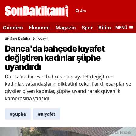
Ara
Gündem
Ekonomi
Magazin
Spor
Bilim ve Teknolo
MENÜ
Asayiş
Son Dakika
Darıca'da bahçede kıyafet
değiştiren kadınlar şüphe
uyandırdı
Darıca'da bir evin bahçesinde kıyafet değiştiren
kadınlar, vatandaşların dikkatini çekti. Farklı eşarplar ve
giysiler giyen kadınlar, şüphe uyandırarak güvenlik
kamerasına yansıdı.
#Şüphe
#Kıyafet