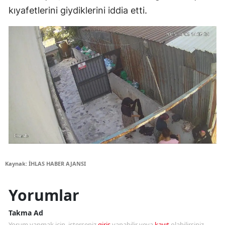
kıyafetlerini giydiklerini iddia etti.
Kaynak: İHLAS HABER AJANSI
Yorumlar
Takma Ad
Yorum yapmak için, isterseniz
giriş
yapabilir veya
kayıt
olabilirsiniz.