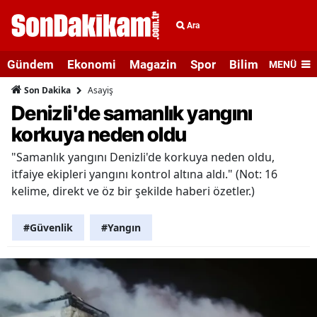
Ara
Gündem
Ekonomi
Magazin
Spor
Bilim ve Teknolo
MENÜ
Asayiş
Son Dakika
Denizli'de samanlık yangını
korkuya neden oldu
"Samanlık yangını Denizli'de korkuya neden oldu,
itfaiye ekipleri yangını kontrol altına aldı." (Not: 16
kelime, direkt ve öz bir şekilde haberi özetler.)
#Güvenlik
#Yangın