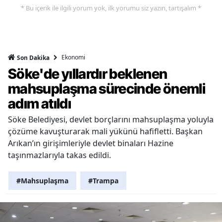
* Bu içerik ile ilgili yorum yok, ilk yorumu siz yazın, tartışalım *
Ekonomi
Son Dakika
Söke'de yıllardır beklenen
mahsuplaşma sürecinde önemli
adım atıldı
Söke Belediyesi, devlet borçlarını mahsuplaşma yoluyla
çözüme kavuşturarak mali yükünü hafifletti. Başkan
Arıkan’ın girişimleriyle devlet binaları Hazine
taşınmazlarıyla takas edildi.
#Mahsuplaşma
#Trampa