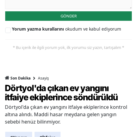
GÖNDER
Yorum yazma kurallarını
okudum ve kabul ediyorum
* Bu içerik ile ilgili yorum yok, ilk yorumu siz yazın, tartışalım *
Asayiş
Son Dakika
Dörtyol'da çıkan ev yangını
itfaiye ekiplerince söndürüldü
Dörtyol'da çıkan ev yangını itfaiye ekiplerince kontrol
altına alındı. Maddi hasar meydana gelen yangın
sebebi henüz bilinmiyor.