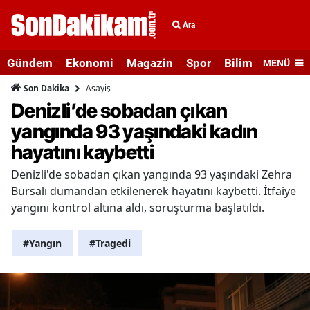
Ara
Gündem
Ekonomi
Magazin
Spor
Bilim ve Teknolo
MENÜ
Asayiş
Son Dakika
Denizli’de sobadan çıkan
yangında 93 yaşındaki kadın
hayatını kaybetti
Denizli'de sobadan çıkan yangında 93 yaşındaki Zehra
Bursalı dumandan etkilenerek hayatını kaybetti. İtfaiye
yangını kontrol altına aldı, soruşturma başlatıldı.
#Yangın
#Tragedi