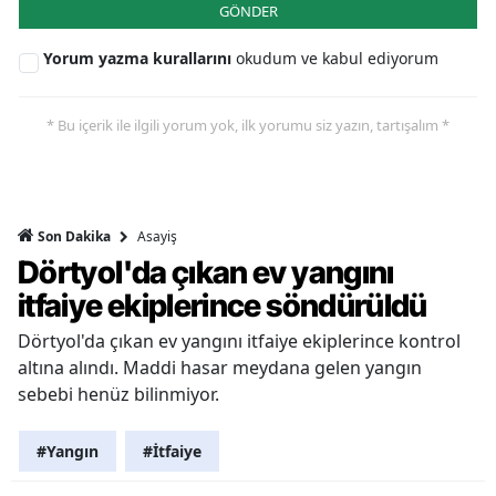
GÖNDER
Yorum yazma kurallarını
okudum ve kabul ediyorum
* Bu içerik ile ilgili yorum yok, ilk yorumu siz yazın, tartışalım *
Asayiş
Son Dakika
Dörtyol'da çıkan ev yangını
itfaiye ekiplerince söndürüldü
Dörtyol'da çıkan ev yangını itfaiye ekiplerince kontrol
altına alındı. Maddi hasar meydana gelen yangın
sebebi henüz bilinmiyor.
#Yangın
#İtfaiye