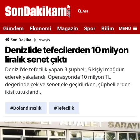
Ara
Gündem
Ekonomi
Magazin
Spor
Bilim ve Teknolo
MENÜ
Asayiş
Son Dakika
Denizlide tefecilerden 10 milyon
liralık senet çıktı
Denizli'de tefecilik yapan 3 şüpheli, 5 kişiyi mağdur
ederek yakalandı. Operasyonda 10 milyon TL
değerinde çek ve senet ele geçirilirken, şüphelilerden
ikisi tutuklandı.
#Dolandırıcılık
#Tefecilik