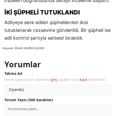
ifadeleri doğrultusunda detaylı inceleme başlattı.
İKI ŞÜPHELI TUTUKLANDI
Adliyeye sevk edilen şüphelilerden ikisi
tutuklanarak cezaevine gönderildi. Bir şüpheli ise
adli kontrol şartıyla serbest bırakıldı.
Kaynak: İHLAS HABER AJANSI
Yorumlar
Takma Ad
Yorum yapmak için, isterseniz
giriş
yapabilir veya
kayıt
olabilirsiniz.
Yorum Yazın (500 Karakter)