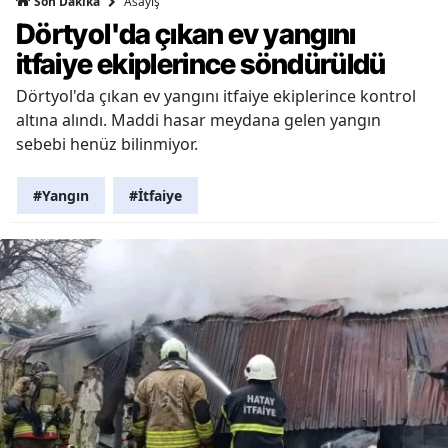
Asayiş
Son Dakika
Dörtyol'da çıkan ev yangını
itfaiye ekiplerince söndürüldü
Dörtyol'da çıkan ev yangını itfaiye ekiplerince kontrol
altına alındı. Maddi hasar meydana gelen yangın
sebebi henüz bilinmiyor.
#Yangın
#İtfaiye