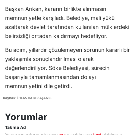
Başkan Arıkan, kararın birlikte alınmasını
memnuniyetle karşıladı. Belediye, mali yükü
azaltarak devlet tarafından kullanılan mülklerdeki
belirsizliği ortadan kaldırmayı hedefliyor.
Bu adım, yıllardır çözülemeyen sorunun kararlı bir
yaklaşımla sonuçlandırılması olarak
değerlendiriliyor. Söke Belediyesi, sürecin
başarıyla tamamlanmasından dolayı
memnuniyetini dile getirdi.
Kaynak: İHLAS HABER AJANSI
Yorumlar
Takma Ad
Yorum yapmak için, isterseniz
giriş
yapabilir veya
kayıt
olabilirsiniz.