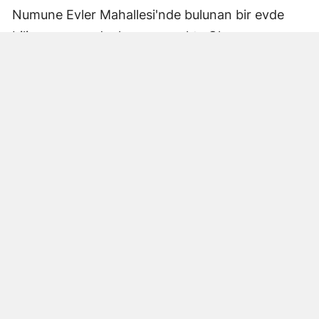
Numune Evler Mahallesi'nde bulunan bir evde
bilinmeyen nedenle yangın çıktı. Olay,
çevredekiler tarafından fark edilerek yetkililere
bildirildi.
Hatay Büyükşehir Belediyesi'ne bağlı itfaiye
ekipleri hızla olay yerine ulaştı. Yangın,