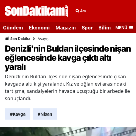
Ara
Gündem
Ekonomi
Magazin
Spor
Bilim ve Teknolo
MENÜ
Asayiş
Son Dakika
Denizli'nin Buldan ilçesinde nişan
eğlencesinde kavga çıktı altı
yaralı
Denizli'nin Buldan ilçesinde nişan eğlencesinde çıkan
kavgada altı kişi yaralandı. Kız ve oğlan evi arasındaki
tartışma, sandalyelerin havada uçuştuğu bir arbede ile
sonuçlandı.
#Kavga
#Nisan