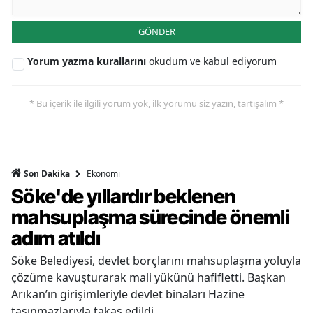
GÖNDER
Yorum yazma kurallarını
okudum ve kabul ediyorum
* Bu içerik ile ilgili yorum yok, ilk yorumu siz yazın, tartışalım *
Ekonomi
Son Dakika
Söke'de yıllardır beklenen
mahsuplaşma sürecinde önemli
adım atıldı
Söke Belediyesi, devlet borçlarını mahsuplaşma yoluyla
çözüme kavuşturarak mali yükünü hafifletti. Başkan
Arıkan’ın girişimleriyle devlet binaları Hazine
taşınmazlarıyla takas edildi.