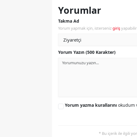
Yorumlar
Y
Takma Ad
K
Yorum yapmak için, isterseniz
giriş
yapabili
Ki
O
Yorum Yazın (500 Karakter)
D
Yorum yazma kurallarını
okudum v
* Bu içerik ile ilgili 