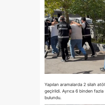
M
İ
İ
K
K
K
Kı
K
K
Yapılan aramalarda 2 silah atöl
geçirildi. Ayrıca 6 binden fazla
K
bulundu.
K