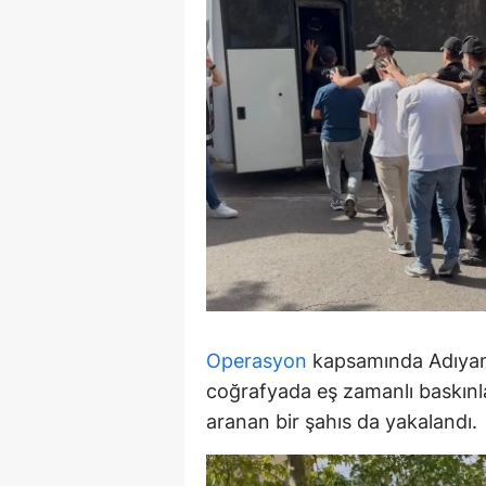
E
E
E
E
E
G
G
G
Operasyon
kapsamında Adıyama
H
coğrafyada eş zamanlı baskınlar
aranan bir şahıs da yakalandı.
H
I