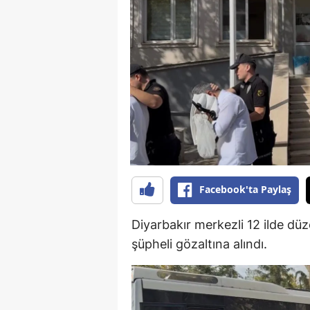
B
B
Bi
B
B
B
Ç
Facebook'ta Paylaş
Ç
Diyarbakır merkezli 12 ilde dü
Ç
şüpheli gözaltına alındı.
D
D