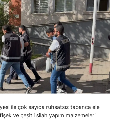
ersin
stanbul
zmir
ars
astamonu
ayseri
rklareli
ırşehir
ocaeli
yesi ile çok sayıda ruhsatsız tabanca ele
 fişek ve çeşitli silah yapım malzemeleri
onya
ütahya