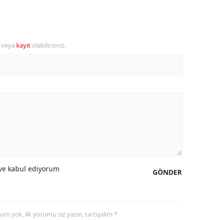
alova
arabük
r veya
kayıt
olabilirsiniz.
lis
smaniye
üzce
e kabul ediyorum
GÖNDER
yorum yok, ilk yorumu siz yazın, tartışalım *