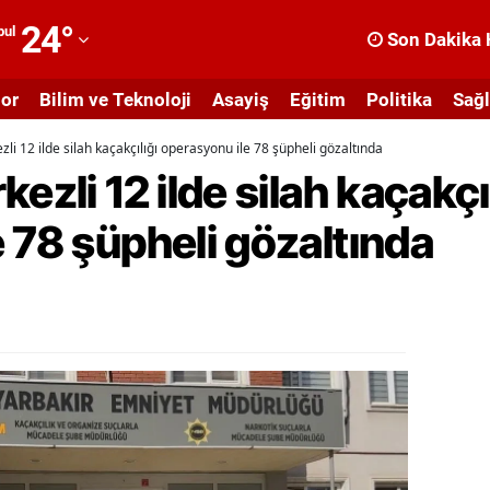
24
°
bul
Son Dakika 
dana
or
Bilim ve Teknoloji
Asayiş
Eğitim
Politika
Sağl
dıyaman
li 12 ilde silah kaçakçılığı operasyonu ile 78 şüpheli gözaltında
fyonkarahisar
ezli 12 ilde silah kaçakçı
ğrı
 78 şüpheli gözaltında
masya
nkara
ntalya
rtvin
ydın
alıkesir