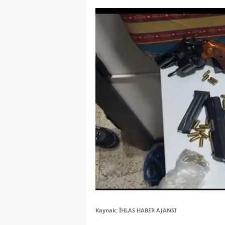
Y
Z
A
B
K
K
B
Ş
B
A
Kaynak: İHLAS HABER AJANSI
I