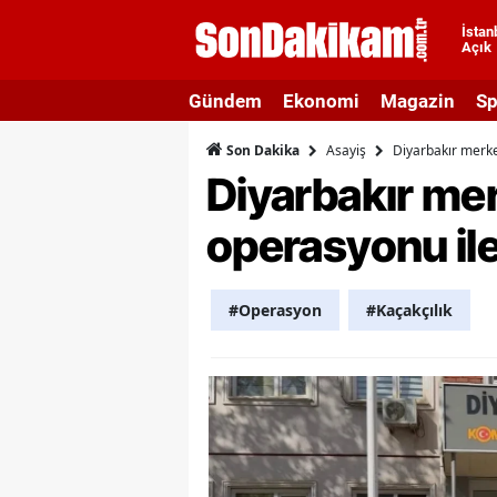
İstan
Açık
A
Gündem
Ekonomi
Magazin
Sp
A
Asayiş
Diyarbakır merkez
Son Dakika
A
Diyarbakır merk
A
operasyonu ile
A
A
#Operasyon
#Kaçakçılık
A
A
A
B