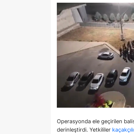
S
Si
S
S
T
T
T
T
Ş
U
Operasyonda ele geçirilen bali
derinleştirdi. Yetkililer
kaçakçıl
V