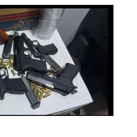
ozgat
onguldak
ksaray
ayburt
araman
ırıkkale
atman
ırnak
artın
rdahan
ğdır