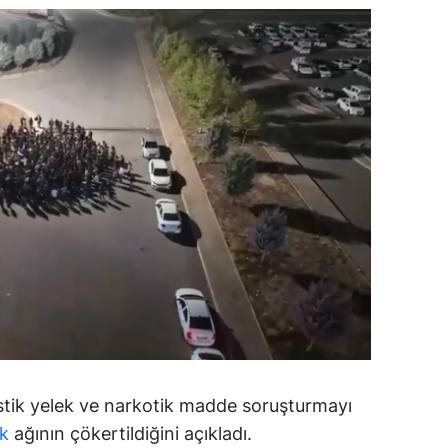
amsun
irt
inop
ivas
ekirdağ
okat
rabzon
unceli
anlıurfa
şak
stik yelek ve narkotik madde soruşturmayı
ık
ağının çökertildiğini açıkladı.
an