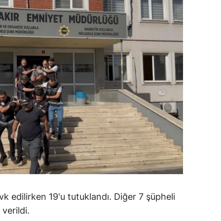
alatya
anisa
ahramanmaraş
ardin
uğla
uş
evşehir
iğde
rdu
vk edilirken 19'u tutuklandı. Diğer 7 şüpheli
ize
verildi.
akarya