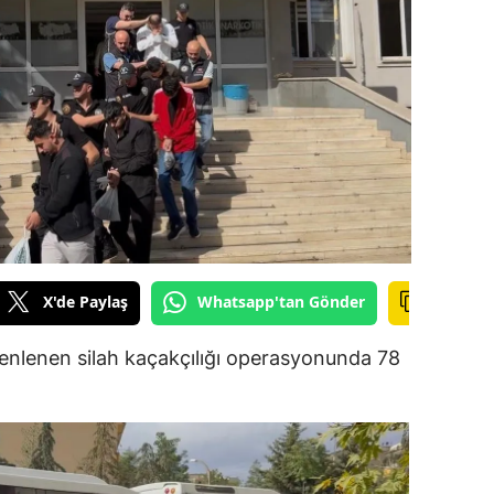
ilecik
ingöl
tlis
olu
urdur
ursa
anakkale
X'de Paylaş
Whatsapp'tan Gönder
ankırı
zenlenen silah kaçakçılığı operasyonunda 78
orum
enizli
iyarbakır