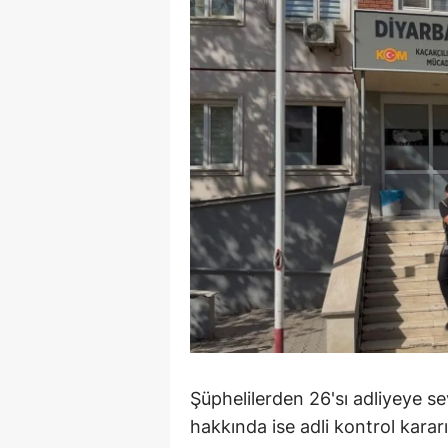
M
M
K
M
M
M
N
N
O
Şüphelilerden 26'sı adliyeye se
R
hakkında ise adli kontrol kararı 
S