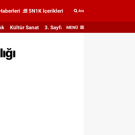
Haberleri
5N1K İçerikleri
Ara
ık
Kültür Sanat
3. Sayfa
MENÜ
lığı