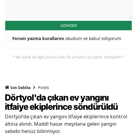
GÖNDER
Yorum yazma kurallarını
okudum ve kabul ediyorum
* Bu içerik ile ilgili yorum yok, ilk yorumu siz yazın, tartışalım *
Asayiş
Son Dakika
Dörtyol'da çıkan ev yangını
itfaiye ekiplerince söndürüldü
Dörtyol'da çıkan ev yangını itfaiye ekiplerince kontrol
altına alındı. Maddi hasar meydana gelen yangın
sebebi henüz bilinmiyor.