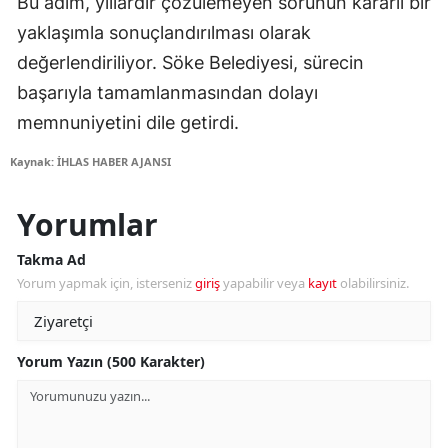
Bu adım, yıllardır çözülemeyen sorunun kararlı bir
yaklaşımla sonuçlandırılması olarak
değerlendiriliyor. Söke Belediyesi, sürecin
başarıyla tamamlanmasından dolayı
memnuniyetini dile getirdi.
Kaynak: İHLAS HABER AJANSI
Yorumlar
Takma Ad
Yorum yapmak için, isterseniz
giriş
yapabilir veya
kayıt
olabilirsiniz.
Yorum Yazın (500 Karakter)