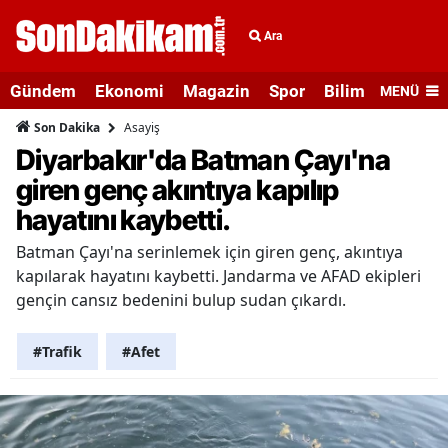
Ara
Gündem
Ekonomi
Magazin
Spor
Bilim ve Teknolo
MENÜ
Asayiş
Son Dakika
Diyarbakır'da Batman Çayı'na
giren genç akıntıya kapılıp
hayatını kaybetti.
Batman Çayı'na serinlemek için giren genç, akıntıya
kapılarak hayatını kaybetti. Jandarma ve AFAD ekipleri
gençin cansız bedenini bulup sudan çıkardı.
#Trafik
#Afet