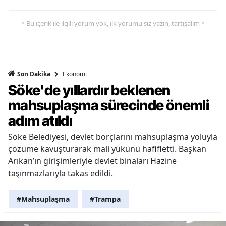
* Bu içerik ile ilgili yorum yok, ilk yorumu siz yazın, tartışalım *
Ekonomi
Son Dakika
Söke'de yıllardır beklenen
mahsuplaşma sürecinde önemli
adım atıldı
Söke Belediyesi, devlet borçlarını mahsuplaşma yoluyla
çözüme kavuşturarak mali yükünü hafifletti. Başkan
Arıkan’ın girişimleriyle devlet binaları Hazine
taşınmazlarıyla takas edildi.
#Mahsuplaşma
#Trampa