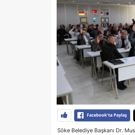
Y
Z
A
B
K
K
B
Ş
B
Facebook'ta Paylaş
A
Söke Belediye Başkanı Dr. Must
I