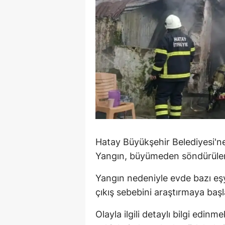
M
İ
İ
K
K
K
Kı
Hatay Büyükşehir Belediyesi'ne b
Yangın, büyümeden söndürüler
K
Yangın nedeniyle evde bazı eş
K
çıkış sebebini araştırmaya başl
K
Olayla ilgili detaylı bilgi edi
K