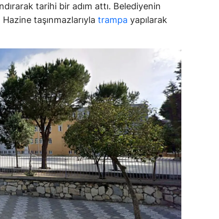
dırarak tarihi bir adım attı. Belediyenin
ar, Hazine taşınmazlarıyla
trampa
yapılarak
alova
arabük
lis
smaniye
üzce