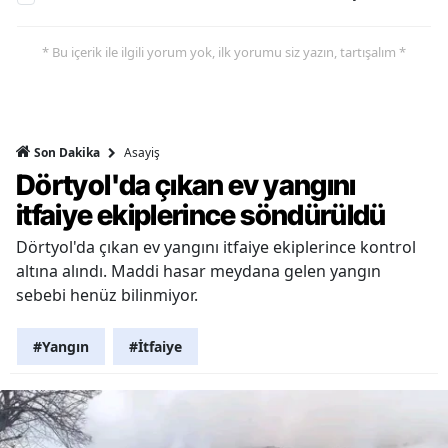
* Bu içerik ile ilgili yorum yok, ilk yorumu siz yazın, tartışalım *
Asayiş
Son Dakika
Dörtyol'da çıkan ev yangını
itfaiye ekiplerince söndürüldü
Dörtyol'da çıkan ev yangını itfaiye ekiplerince kontrol
altına alındı. Maddi hasar meydana gelen yangın
sebebi henüz bilinmiyor.
#Yangın
#İtfaiye