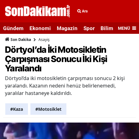
Ara
Gündem
Ekonomi
Magazin
Spor
Bilim ve Teknolo
MENÜ
Asayiş
Son Dakika
Dörtyol’da İki Motosikletin
Çarpışması Sonucu İki Kişi
Yaralandı
Dörtyol’da iki motosikletin çarpışması sonucu 2 kişi
yaralandı. Kazanın nedeni henüz belirlenemedi,
yaralılar hastaneye kaldırıldı.
#Kaza
#Motosiklet