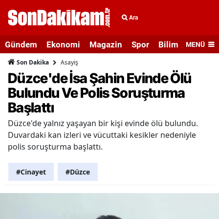
Ara
Gündem
Ekonomi
Magazin
Spor
Bilim ve Teknolo
MENÜ
Asayiş
Son Dakika
Düzce'de İsa Şahin Evinde Ölü
Bulundu Ve Polis Soruşturma
Başlattı
Düzce'de yalnız yaşayan bir kişi evinde ölü bulundu.
Duvardaki kan izleri ve vücuttaki kesikler nedeniyle
polis soruşturma başlattı.
#Cinayet
#Düzce