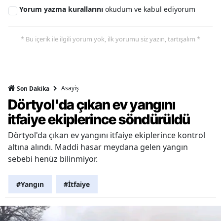
Yorum yazma kurallarını
okudum ve kabul ediyorum
* Bu içerik ile ilgili yorum yok, ilk yorumu siz yazın, tartışalım *
Asayiş
Son Dakika
Dörtyol'da çıkan ev yangını
itfaiye ekiplerince söndürüldü
Dörtyol'da çıkan ev yangını itfaiye ekiplerince kontrol
altına alındı. Maddi hasar meydana gelen yangın
sebebi henüz bilinmiyor.
#Yangın
#İtfaiye