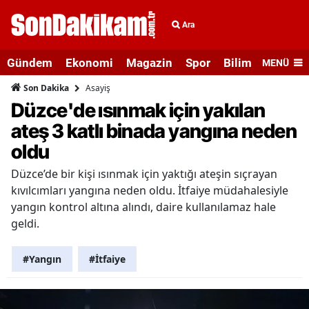
Ara
Gündem
Ekonomi
Magazin
Spor
Bilim ve Teknolo
MENÜ
Asayiş
Son Dakika
Düzce'de ısınmak için yakılan
ateş 3 katlı binada yangına neden
oldu
Düzce’de bir kişi ısınmak için yaktığı ateşin sıçrayan
kıvılcımları yangına neden oldu. İtfaiye müdahalesiyle
yangın kontrol altına alındı, daire kullanılamaz hale
geldi.
#Yangın
#İtfaiye