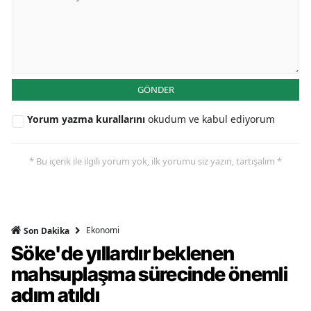
GÖNDER
Yorum yazma kurallarını
okudum ve kabul ediyorum
* Bu içerik ile ilgili yorum yok, ilk yorumu siz yazın, tartışalım *
Ekonomi
Son Dakika
Söke'de yıllardır beklenen
mahsuplaşma sürecinde önemli
adım atıldı