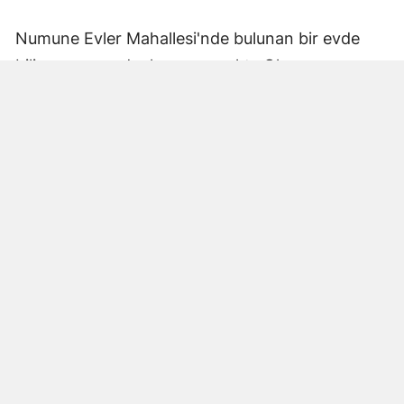
Numune Evler Mahallesi'nde bulunan bir evde
bilinmeyen nedenle yangın çıktı. Olay,
çevredekiler tarafından fark edilerek yetkililere
bildirildi.
Hatay Büyükşehir Belediyesi'ne bağlı itfaiye