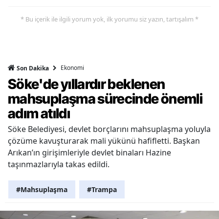
* Bu içerik ile ilgili yorum yok, ilk yorumu siz yazın, tartışalım *
Ekonomi
Son Dakika
Söke'de yıllardır beklenen
mahsuplaşma sürecinde önemli
adım atıldı
Söke Belediyesi, devlet borçlarını mahsuplaşma yoluyla
çözüme kavuşturarak mali yükünü hafifletti. Başkan
Arıkan’ın girişimleriyle devlet binaları Hazine
taşınmazlarıyla takas edildi.
#Mahsuplaşma
#Trampa