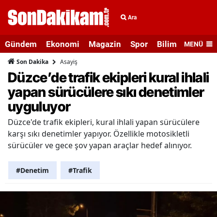
Ara
Gündem
Ekonomi
Magazin
Spor
Bilim ve Teknolo
MENÜ
Asayiş
Son Dakika
Düzce’de trafik ekipleri kural ihlali
yapan sürücülere sıkı denetimler
uyguluyor
Düzce'de trafik ekipleri, kural ihlali yapan sürücülere
karşı sıkı denetimler yapıyor. Özellikle motosikletli
sürücüler ve gece şov yapan araçlar hedef alınıyor.
#Denetim
#Trafik