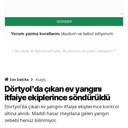
GÖNDER
Yorum yazma kurallarını
okudum ve kabul ediyorum
* Bu içerik ile ilgili yorum yok, ilk yorumu siz yazın, tartışalım *
Asayiş
Son Dakika
Dörtyol'da çıkan ev yangını
itfaiye ekiplerince söndürüldü
Dörtyol'da çıkan ev yangını itfaiye ekiplerince kontrol
altına alındı. Maddi hasar meydana gelen yangın
sebebi henüz bilinmiyor.