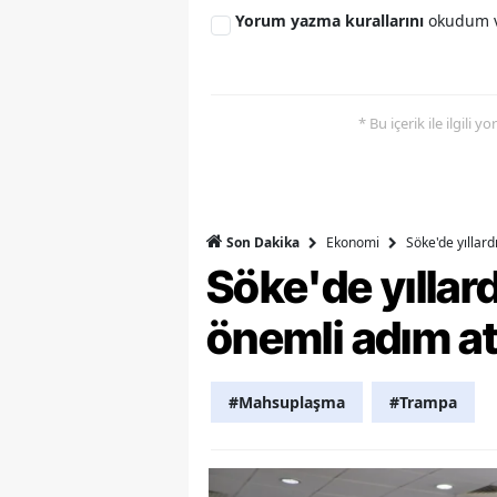
Yorum yazma kurallarını
okudum v
Y
Z
* Bu içerik ile ilgili 
A
B
K
Ekonomi
Söke'de yıllar
Son Dakika
K
Söke'de yılla
B
önemli adım at
Ş
#Mahsuplaşma
#Trampa
B
A
I