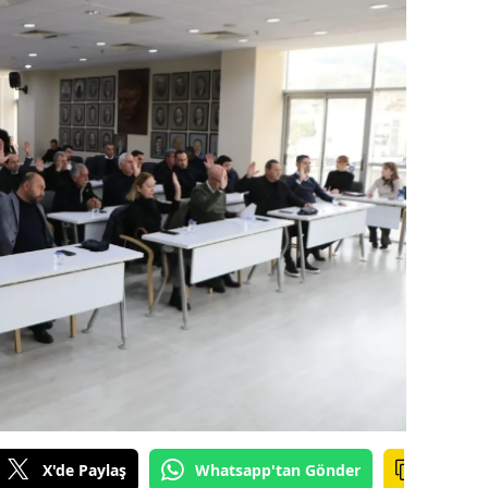
alova
arabük
lis
smaniye
üzce
X'de Paylaş
Whatsapp'tan Gönder