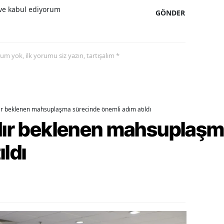
e kabul ediyorum
GÖNDER
ozgat
onguldak
yorum yok, ilk yorumu siz yazın, tartışalım *
ksaray
ayburt
araman
dır beklenen mahsuplaşma sürecinde önemli adım atıldı
ırıkkale
rdır beklenen mahsuplaş
atman
ıldı
ırnak
artın
rdahan
ğdır