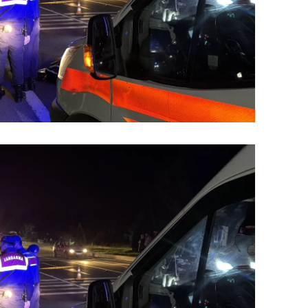
ersin
stanbul
zmir
ars
astamonu
ayseri
rklareli
ırşehir
ocaeli
onya
ütahya