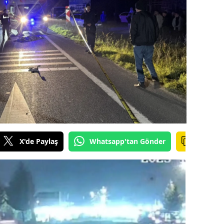
ilecik
ingöl
tlis
olu
urdur
ursa
anakkale
X'de Paylaş
Whatsapp'tan Gönder
ankırı
orum
enizli
iyarbakır