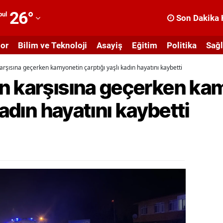
26
°
bul
Son Dakika 
dana
or
Bilim ve Teknoloji
Asayiş
Eğitim
Politika
Sağl
dıyaman
arşısına geçerken kamyonetin çarptığı yaşlı kadın hayatını kaybetti
fyonkarahisar
n karşısına geçerken ka
ğrı
kadın hayatını kaybetti
masya
nkara
ntalya
rtvin
ydın
alıkesir