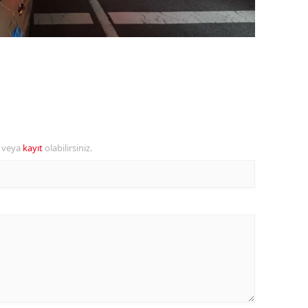
amsun
irt
inop
ivas
ekirdağ
r veya
kayıt
olabilirsiniz.
okat
rabzon
unceli
anlıurfa
şak
an