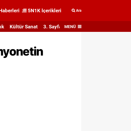
Haberleri
5N1K İçerikleri
Ara
ık
Kültür Sanat
3. Sayfa
MENÜ
myonetin