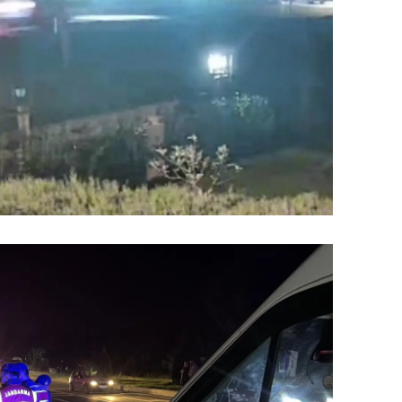
dirne
lazığ
rzincan
rzurum
skişehir
aziantep
iresun
ümüşhane
akkari
atay
sparta