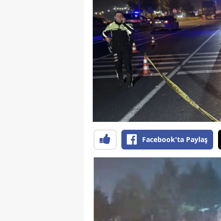
B
B
Bi
B
B
B
Ç
Facebook'ta Paylaş
Ç
Ç
D
D