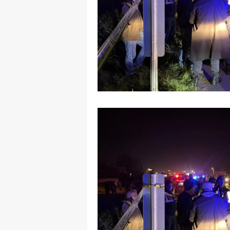
M
İ
İ
K
K
K
Kı
K
K
K
K