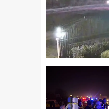
E
E
E
E
E
G
G
G
H
H
I