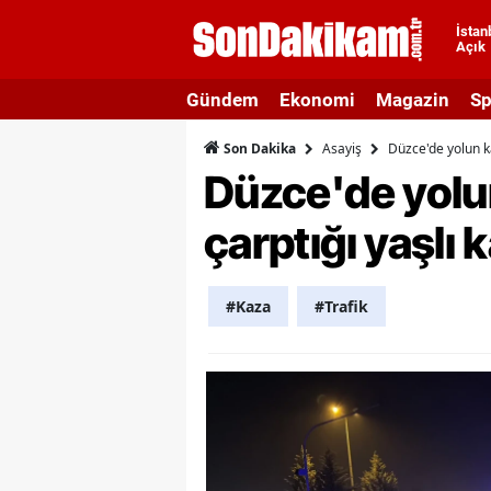
İstan
Açık
A
Gündem
Ekonomi
Magazin
Sp
A
Asayiş
Düzce'de yolun k
Son Dakika
A
Düzce'de yolu
A
çarptığı yaşlı 
A
A
#Kaza
#Trafik
A
A
A
B