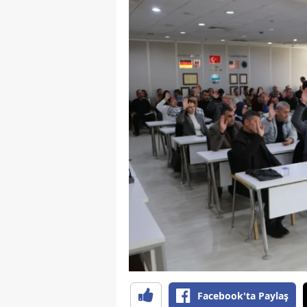
Y
K
Ki
O
D
Facebook'ta Paylaş