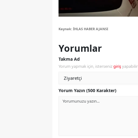
S
Si
Kaynak: İHLAS HABER AJANSI
S
Yorumlar
S
Takma Ad
T
Yorum yapmak için, isterseniz
giriş
yapabili
T
T
Yorum Yazın (500 Karakter)
T
Ş
U
V