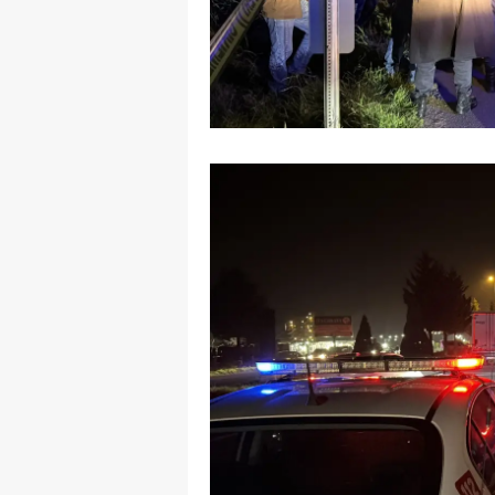
M
M
K
M
M
M
N
N
O
R
S