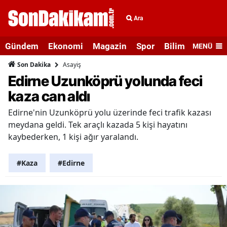
Ara
Gündem
Ekonomi
Magazin
Spor
Bilim ve Teknolo
MENÜ
Asayiş
Son Dakika
Edirne Uzunköprü yolunda feci
kaza can aldı
Edirne'nin Uzunköprü yolu üzerinde feci trafik kazası
meydana geldi. Tek araçlı kazada 5 kişi hayatını
kaybederken, 1 kişi ağır yaralandı.
#Kaza
#Edirne