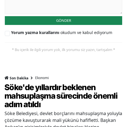
GÖNDER
Yorum yazma kurallarını
okudum ve kabul ediyorum
* Bu içerik ile ilgili yorum yok, ilk yorumu siz yazın, tartışalım *
Ekonomi
Son Dakika
Söke'de yıllardır beklenen
mahsuplaşma sürecinde önemli
adım atıldı
Söke Belediyesi, devlet borçlarını mahsuplaşma yoluyla
çözüme kavuşturarak mali yükünü hafifletti. Başkan
Arıkan’ın girişimleriyle devlet binaları Hazine