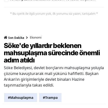
* Bu içerik ile ilgili yorum yok, ilk yorumu siz yazın, tartışalım *
Ekonomi
Son Dakika
Söke'de yıllardır beklenen
mahsuplaşma sürecinde önemli
adım atıldı
Söke Belediyesi, devlet borçlarını mahsuplaşma yoluyla
çözüme kavuşturarak mali yükünü hafifletti. Başkan
Arıkan’ın girişimleriyle devlet binaları Hazine
taşınmazlarıyla takas edildi.
#Mahsuplaşma
#Trampa