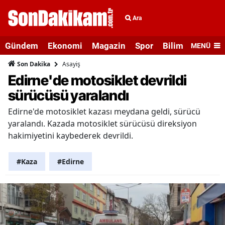
Ara
Gündem
Ekonomi
Magazin
Spor
Bilim ve Teknolo
MENÜ
Asayiş
Son Dakika
Edirne'de motosiklet devrildi
sürücüsü yaralandı
Edirne'de motosiklet kazası meydana geldi, sürücü
yaralandı. Kazada motosiklet sürücüsü direksiyon
hakimiyetini kaybederek devrildi.
#Kaza
#Edirne