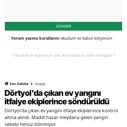
GÖNDER
Yorum yazma kurallarını
okudum ve kabul ediyorum
* Bu içerik ile ilgili yorum yok, ilk yorumu siz yazın, tartışalım *
Asayiş
Son Dakika
Dörtyol'da çıkan ev yangını
itfaiye ekiplerince söndürüldü
Dörtyol'da çıkan ev yangını itfaiye ekiplerince kontrol
altına alındı. Maddi hasar meydana gelen yangın
sebebi henüz bilinmiyor.