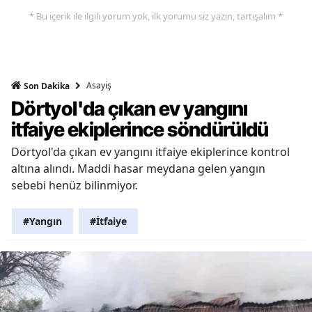
* Bu içerik ile ilgili yorum yok, ilk yorumu siz yazın, tartışalım *
Asayiş
Son Dakika
Dörtyol'da çıkan ev yangını
itfaiye ekiplerince söndürüldü
Dörtyol'da çıkan ev yangını itfaiye ekiplerince kontrol
altına alındı. Maddi hasar meydana gelen yangın
sebebi henüz bilinmiyor.
#Yangın
#İtfaiye