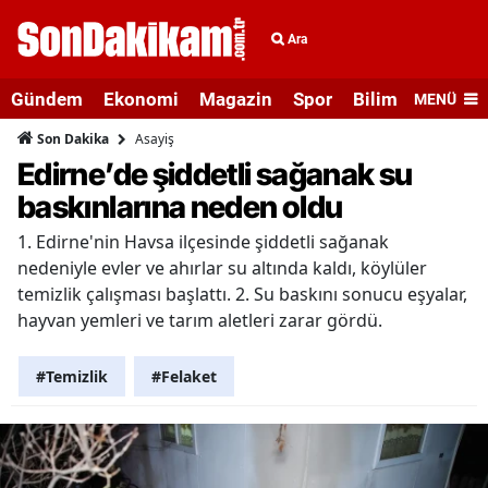
Ara
Gündem
Ekonomi
Magazin
Spor
Bilim ve Teknolo
MENÜ
Asayiş
Son Dakika
Edirne’de şiddetli sağanak su
baskınlarına neden oldu
1. Edirne'nin Havsa ilçesinde şiddetli sağanak
nedeniyle evler ve ahırlar su altında kaldı, köylüler
temizlik çalışması başlattı. 2. Su baskını sonucu eşyalar,
hayvan yemleri ve tarım aletleri zarar gördü.
#Temizlik
#Felaket