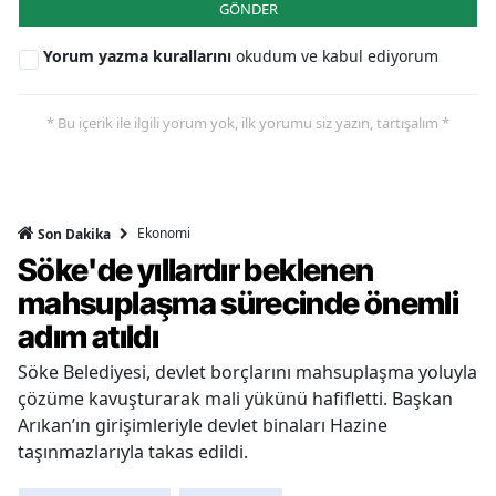
GÖNDER
Yorum yazma kurallarını
okudum ve kabul ediyorum
* Bu içerik ile ilgili yorum yok, ilk yorumu siz yazın, tartışalım *
Ekonomi
Son Dakika
Söke'de yıllardır beklenen
mahsuplaşma sürecinde önemli
adım atıldı
Söke Belediyesi, devlet borçlarını mahsuplaşma yoluyla
çözüme kavuşturarak mali yükünü hafifletti. Başkan
Arıkan’ın girişimleriyle devlet binaları Hazine
taşınmazlarıyla takas edildi.