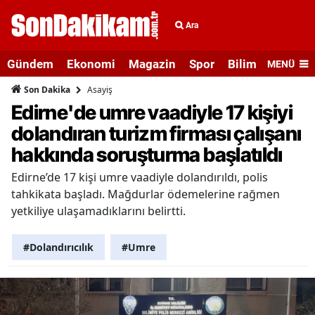
Ara
Gündem
Ekonomi
Magazin
Spor
Bilim ve Teknolo
MENÜ
Asayiş
Son Dakika
Edirne'de umre vaadiyle 17 kişiyi
dolandıran turizm firması çalışanı
hakkında soruşturma başlatıldı
Edirne’de 17 kişi umre vaadiyle dolandırıldı, polis
tahkikata başladı. Mağdurlar ödemelerine rağmen
yetkiliye ulaşamadıklarını belirtti.
#Dolandırıcılık
#Umre