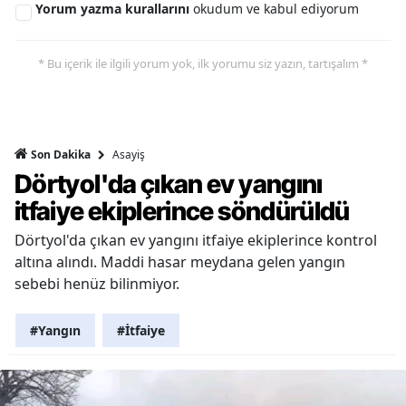
Yorum yazma kurallarını
okudum ve kabul ediyorum
* Bu içerik ile ilgili yorum yok, ilk yorumu siz yazın, tartışalım *
Asayiş
Son Dakika
Dörtyol'da çıkan ev yangını
itfaiye ekiplerince söndürüldü
Dörtyol'da çıkan ev yangını itfaiye ekiplerince kontrol
altına alındı. Maddi hasar meydana gelen yangın
sebebi henüz bilinmiyor.
#Yangın
#İtfaiye