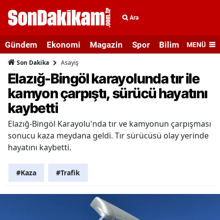
Ara
Gündem
Ekonomi
Magazin
Spor
Bilim ve Teknolo
MENÜ
Asayiş
Son Dakika
Elazığ-Bingöl karayolunda tır ile
kamyon çarpıştı, sürücü hayatını
kaybetti
Elazığ-Bingöl Karayolu'nda tır ve kamyonun çarpışması
sonucu kaza meydana geldi. Tır sürücüsü olay yerinde
hayatını kaybetti.
#Kaza
#Trafik