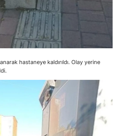
amsun
irt
inop
ivas
ekirdağ
anarak hastaneye kaldırıldı. Olay yerine
di.
okat
rabzon
unceli
anlıurfa
şak
an