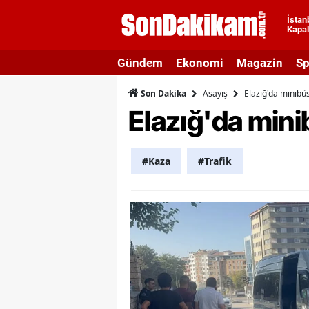
İstan
Kapal
A
Gündem
Ekonomi
Magazin
Sp
A
Asayiş
Elazığ'da minibüs
Son Dakika
A
Elazığ'da mini
A
A
#Kaza
#Trafik
A
A
A
A
B