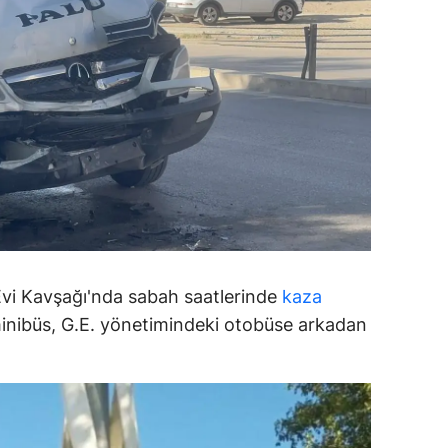
dirne
lazığ
rzincan
rzurum
skişehir
aziantep
iresun
vi Kavşağı'nda sabah saatlerinde
kaza
ümüşhane
 minibüs, G.E. yönetimindeki otobüse arkadan
akkari
atay
sparta