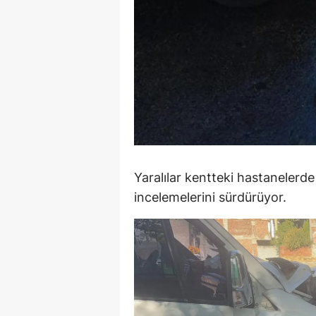
Y
K
Ki
O
D
Yaralılar kentteki hastanelerde te
incelemelerini sürdürüyor.