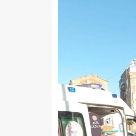
M
İ
İ
K
K
K
Kı
K
K
K
K