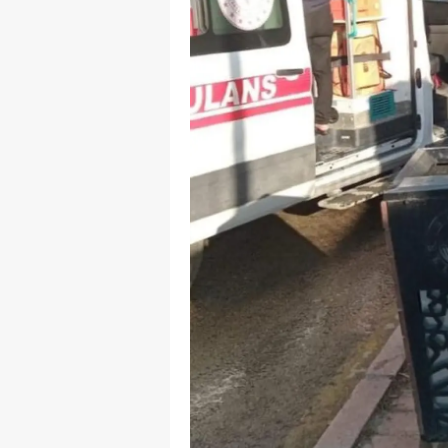
M
M
K
M
M
M
N
N
O
R
S