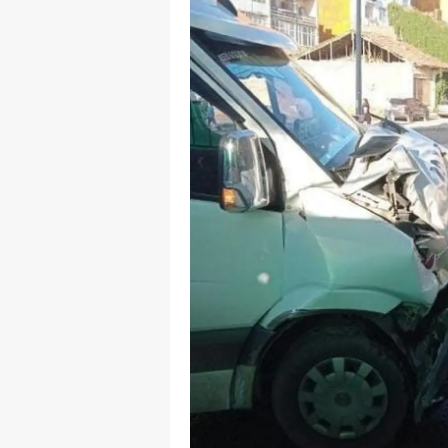
Y
Z
A
B
K
K
B
Ş
B
A
I