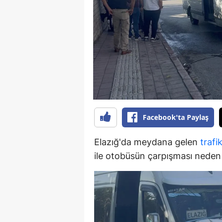
B
B
Bi
B
B
B
Facebook'ta Paylaş
Ç
Elazığ'da meydana gelen
trafi
Ç
ile otobüsün çarpışması neden
Ç
D
D