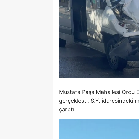
E
E
E
E
E
G
G
Mustafa Paşa Mahallesi Ordu E
G
gerçekleşti. S.Y. idaresindeki
çarptı.
H
H
I