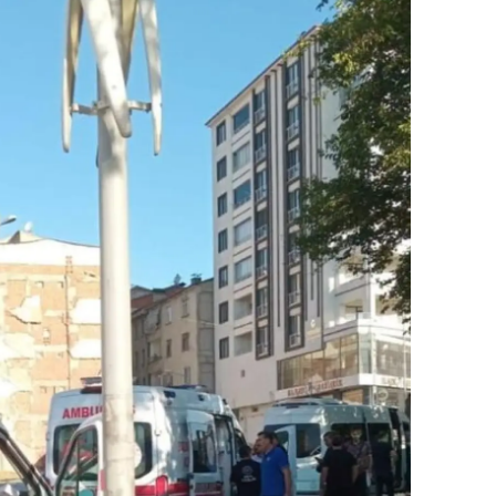
ersin
stanbul
zmir
ars
astamonu
ayseri
rklareli
ırşehir
ocaeli
onya
ütahya