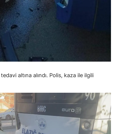
alova
arabük
lis
smaniye
üzce
davi altına alındı. Polis, kaza ile ilgili