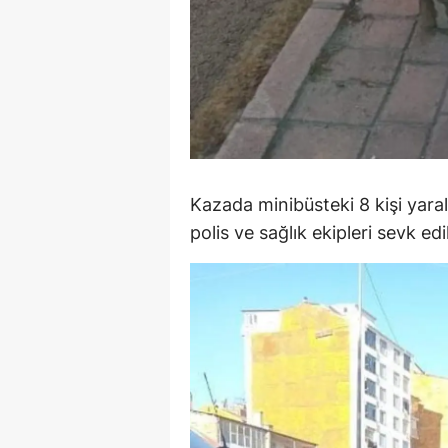
S
Si
S
S
T
Kazada minibüsteki 8 kişi yaral
polis ve sağlık ekipleri sevk edil
T
T
T
Ş
U
V