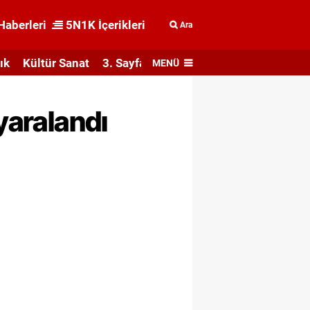
Haberleri
5N1K İçerikleri
Ara
ık
Kültür Sanat
3. Sayfa
MENÜ
yaralandı