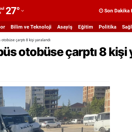
27
°
bul
Son Dakika 
ı
dana
or
Bilim ve Teknoloji
Asayiş
Eğitim
Politika
Sağl
dıyaman
 otobüse çarptı 8 kişi yaralandı
fyonkarahisar
büs otobüse çarptı 8 kişi 
ğrı
masya
nkara
ntalya
rtvin
ydın
alıkesir