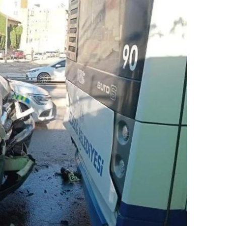
ozgat
onguldak
ksaray
ayburt
araman
ırıkkale
atman
ırnak
artın
rdahan
ğdır