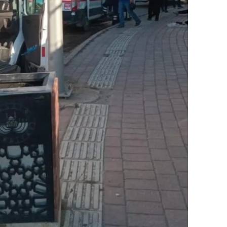
alatya
anisa
ahramanmaraş
ardin
uğla
uş
evşehir
iğde
rdu
ize
akarya