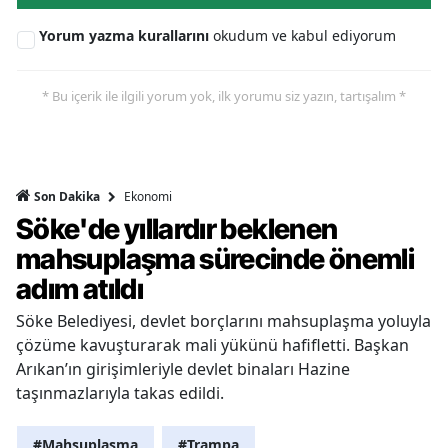
Yorum yazma kurallarını
okudum ve kabul ediyorum
* Bu içerik ile ilgili yorum yok, ilk yorumu siz yazın, tartışalım *
Ekonomi
Son Dakika
Söke'de yıllardır beklenen
mahsuplaşma sürecinde önemli
adım atıldı
Söke Belediyesi, devlet borçlarını mahsuplaşma yoluyla
çözüme kavuşturarak mali yükünü hafifletti. Başkan
Arıkan’ın girişimleriyle devlet binaları Hazine
taşınmazlarıyla takas edildi.
#Mahsuplaşma
#Trampa