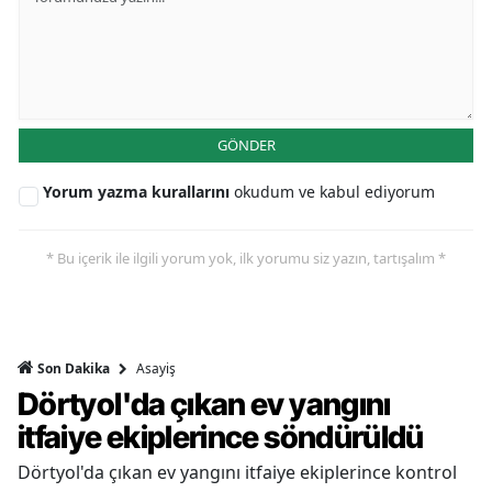
GÖNDER
Yorum yazma kurallarını
okudum ve kabul ediyorum
* Bu içerik ile ilgili yorum yok, ilk yorumu siz yazın, tartışalım *
Asayiş
Son Dakika
Dörtyol'da çıkan ev yangını
itfaiye ekiplerince söndürüldü
Dörtyol'da çıkan ev yangını itfaiye ekiplerince kontrol