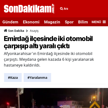
Ara
Gündem
Ekonomi
Magazin
Spor
Bilim ve Teknolo
MENÜ
Asayiş
Son Dakika
Emirdağ ilçesinde iki otomobil
çarpışıp altı yaralı çıktı
Afyonkarahisar'ın Emirdağ ilçesinde iki otomobil
çarpıştı. Meydana gelen kazada 6 kişi yaralanarak
hastaneye kaldırıldı.
#Kaza
#Yaralanma