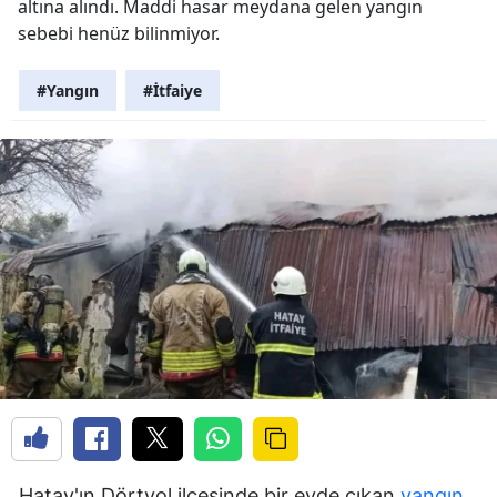
altına alındı. Maddi hasar meydana gelen yangın
sebebi henüz bilinmiyor.
#Yangın
#İtfaiye
Hatay'ın Dörtyol ilçesinde bir evde çıkan
yangın
,