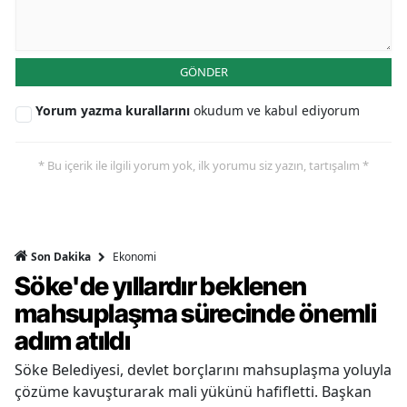
GÖNDER
Yorum yazma kurallarını
okudum ve kabul ediyorum
* Bu içerik ile ilgili yorum yok, ilk yorumu siz yazın, tartışalım *
Ekonomi
Son Dakika
Söke'de yıllardır beklenen
mahsuplaşma sürecinde önemli
adım atıldı
Söke Belediyesi, devlet borçlarını mahsuplaşma yoluyla
çözüme kavuşturarak mali yükünü hafifletti. Başkan