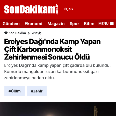
Ara
Gündem
Ekonomi
Magazin
Spor
Bilim ve Teknolo
MENÜ
Asayiş
Son Dakika
Erciyes Dağı'nda Kamp Yapan
Çift Karbonmonoksit
Zehirlenmesi Sonucu Öldü
Erciyes Dağı'nda kamp yapan çift çadırda ölü bulundu.
Kömürlü mangaldan sızan karbonmonoksit gazı
zehirlenmeye neden oldu.
#Ölüm
#Zehir