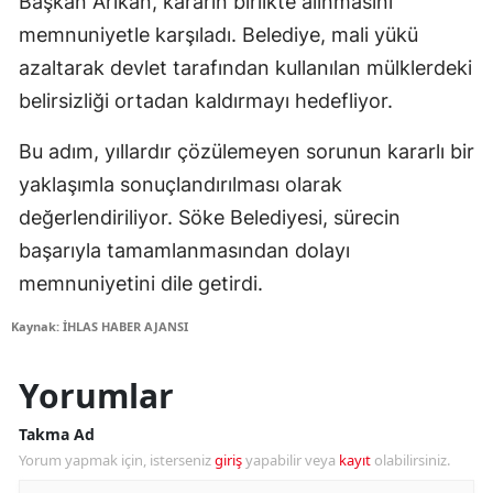
Başkan Arıkan, kararın birlikte alınmasını
memnuniyetle karşıladı. Belediye, mali yükü
azaltarak devlet tarafından kullanılan mülklerdeki
belirsizliği ortadan kaldırmayı hedefliyor.
Bu adım, yıllardır çözülemeyen sorunun kararlı bir
yaklaşımla sonuçlandırılması olarak
değerlendiriliyor. Söke Belediyesi, sürecin
başarıyla tamamlanmasından dolayı
memnuniyetini dile getirdi.
Kaynak: İHLAS HABER AJANSI
Yorumlar
Takma Ad
Yorum yapmak için, isterseniz
giriş
yapabilir veya
kayıt
olabilirsiniz.