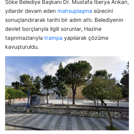
Söke Belediye Başkanı Dr. Mustafa İberya Arıkan,
yıllardır devam eden
mahsuplaşma
sürecini
sonuçlandırarak tarihi bir adım attı. Belediyenin
devlet borçlarıyla ilgili sorunlar, Hazine
taşınmazlarıyla
trampa
yapılarak çözüme
kavuşturuldu.