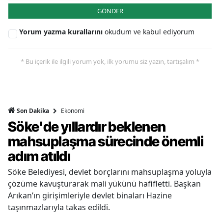
GÖNDER
Yorum yazma kurallarını
okudum ve kabul ediyorum
* Bu içerik ile ilgili yorum yok, ilk yorumu siz yazın, tartışalım *
Ekonomi
Son Dakika
Söke'de yıllardır beklenen
mahsuplaşma sürecinde önemli
adım atıldı
Söke Belediyesi, devlet borçlarını mahsuplaşma yoluyla
çözüme kavuşturarak mali yükünü hafifletti. Başkan
Arıkan’ın girişimleriyle devlet binaları Hazine
taşınmazlarıyla takas edildi.