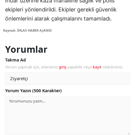
İhbar üzerine kaza mahalline sağlık ve polis
ekipleri yönlendirildi. Ekipler gerekli güvenlik
önlemlerini alarak çalışmalarını tamamladı.
Kaynak: İHLAS HABER AJANSI
Yorumlar
Takma Ad
Yorum yapmak için, isterseniz
giriş
yapabilir veya
kayıt
olabilirsiniz.
Yorum Yazın (500 Karakter)