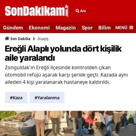
Ara
Gündem
Ekonomi
Magazin
Spor
Bilim ve Teknolo
MENÜ
Asayiş
Son Dakika
Ereğli Alaplı yolunda dört kişilik
aile yaralandı
Zonguldak'ın Ereğli ilçesinde kontrolden çıkan
otomobil refüjü aşarak karşı şeride geçti. Kazada aynı
aileden 4 kişi yaralanarak hastaneye kaldırıldı.
#Kaza
#Yaralanma