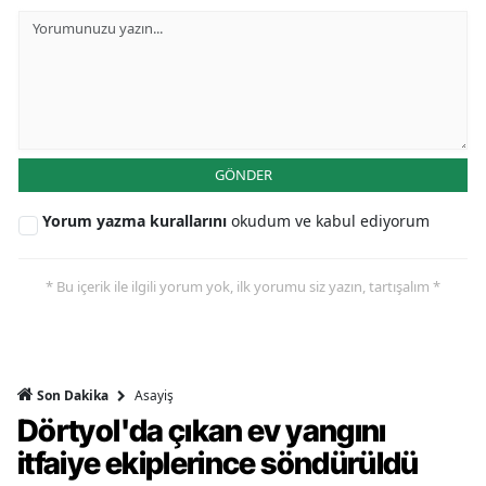
GÖNDER
Yorum yazma kurallarını
okudum ve kabul ediyorum
* Bu içerik ile ilgili yorum yok, ilk yorumu siz yazın, tartışalım *
Asayiş
Son Dakika
Dörtyol'da çıkan ev yangını
itfaiye ekiplerince söndürüldü