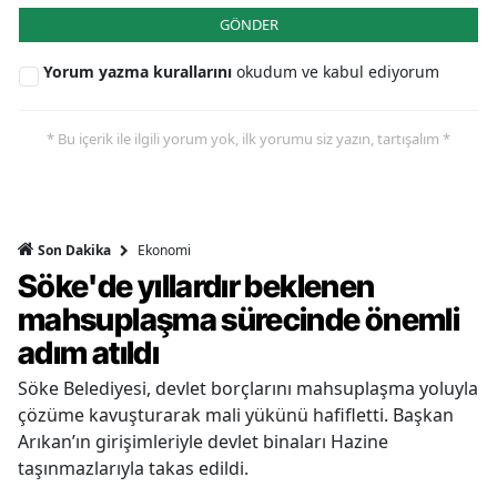
GÖNDER
Yorum yazma kurallarını
okudum ve kabul ediyorum
* Bu içerik ile ilgili yorum yok, ilk yorumu siz yazın, tartışalım *
Ekonomi
Son Dakika
Söke'de yıllardır beklenen
mahsuplaşma sürecinde önemli
adım atıldı
Söke Belediyesi, devlet borçlarını mahsuplaşma yoluyla
çözüme kavuşturarak mali yükünü hafifletti. Başkan
Arıkan’ın girişimleriyle devlet binaları Hazine
taşınmazlarıyla takas edildi.