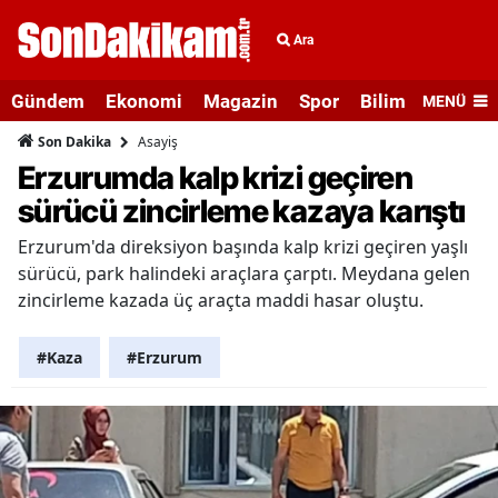
Ara
Gündem
Ekonomi
Magazin
Spor
Bilim ve Teknolo
MENÜ
Asayiş
Son Dakika
Erzurumda kalp krizi geçiren
sürücü zincirleme kazaya karıştı
Erzurum'da direksiyon başında kalp krizi geçiren yaşlı
sürücü, park halindeki araçlara çarptı. Meydana gelen
zincirleme kazada üç araçta maddi hasar oluştu.
#Kaza
#Erzurum