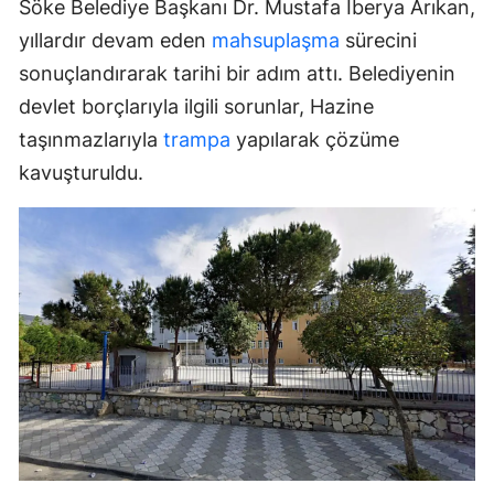
Söke Belediye Başkanı Dr. Mustafa İberya Arıkan,
yıllardır devam eden
mahsuplaşma
sürecini
sonuçlandırarak tarihi bir adım attı. Belediyenin
devlet borçlarıyla ilgili sorunlar, Hazine
taşınmazlarıyla
trampa
yapılarak çözüme
kavuşturuldu.