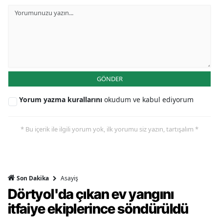
GÖNDER
Yorum yazma kurallarını
okudum ve kabul ediyorum
* Bu içerik ile ilgili yorum yok, ilk yorumu siz yazın, tartışalım *
Asayiş
Son Dakika
Dörtyol'da çıkan ev yangını
itfaiye ekiplerince söndürüldü