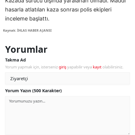
Kazada sürücü dışında yaralanan olmadı. Maddi
hasarla atlatılan kaza sonrası polis ekipleri
inceleme başlattı.
Kaynak: İHLAS HABER AJANSI
Yorumlar
Takma Ad
Yorum yapmak için, isterseniz
giriş
yapabilir veya
kayıt
olabilirsiniz.
Yorum Yazın (500 Karakter)