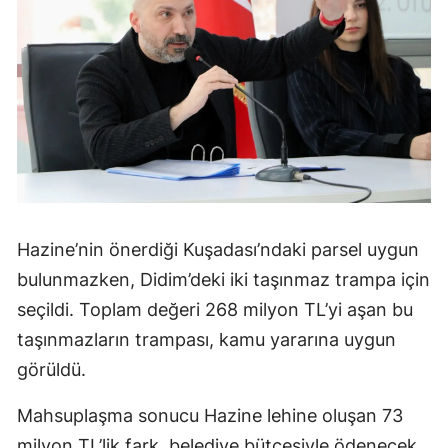
Hazine’nin önerdiği Kuşadası’ndaki parsel uygun
bulunmazken, Didim’deki iki taşınmaz trampa için
seçildi. Toplam değeri 268 milyon TL’yi aşan bu
taşınmazların trampası, kamu yararına uygun
görüldü.
Mahsuplaşma sonucu Hazine lehine oluşan 73
milyon TL’lik fark, belediye bütçesiyle ödenecek.