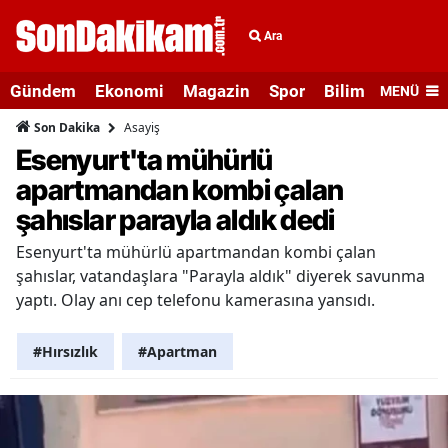
Ara
Gündem
Ekonomi
Magazin
Spor
Bilim ve Teknolo
MENÜ
Asayiş
Son Dakika
Esenyurt'ta mühürlü
apartmandan kombi çalan
şahıslar parayla aldık dedi
Esenyurt'ta mühürlü apartmandan kombi çalan
şahıslar, vatandaşlara "Parayla aldık" diyerek savunma
yaptı. Olay anı cep telefonu kamerasına yansıdı.
#Hırsızlık
#Apartman