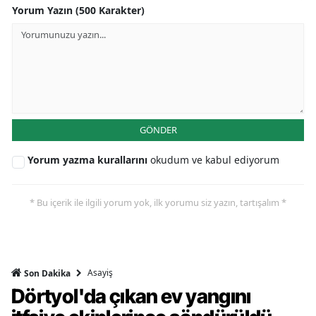
Yorum Yazın (500 Karakter)
GÖNDER
Yorum yazma kurallarını
okudum ve kabul ediyorum
* Bu içerik ile ilgili yorum yok, ilk yorumu siz yazın, tartışalım *
Asayiş
Son Dakika
Dörtyol'da çıkan ev yangını