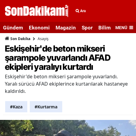
Ara
Gündem
Ekonomi
Magazin
Spor
Bilim ve Teknolo
MENÜ
Asayiş
Son Dakika
Eskişehir'de beton mikseri
şarampole yuvarlandı AFAD
ekipleri yaralıyı kurtardı
Eskişehir'de beton mikseri şarampole yuvarlandı.
Yaralı sürücü AFAD ekiplerince kurtarılarak hastaneye
kaldırıldı.
#Kaza
#Kurtarma