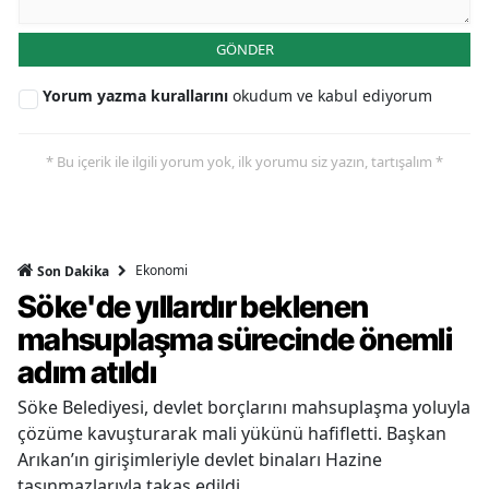
GÖNDER
Yorum yazma kurallarını
okudum ve kabul ediyorum
* Bu içerik ile ilgili yorum yok, ilk yorumu siz yazın, tartışalım *
Ekonomi
Son Dakika
Söke'de yıllardır beklenen
mahsuplaşma sürecinde önemli
adım atıldı
Söke Belediyesi, devlet borçlarını mahsuplaşma yoluyla
çözüme kavuşturarak mali yükünü hafifletti. Başkan
Arıkan’ın girişimleriyle devlet binaları Hazine
taşınmazlarıyla takas edildi.